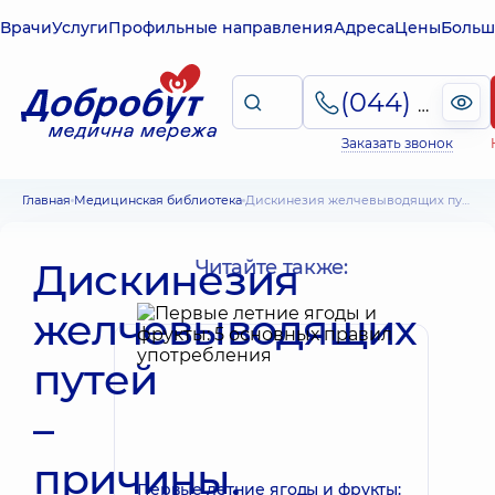
Врачи
Услуги
Профильные направления
Адреса
Цены
Больш
(044) 495-2-888
Заказать звонок
Главная
Медицинская библиотека
Дискинезия желчевыводящих путей – причины, симптомы и лечение
Дискинезия
Читайте также:
желчевыводящих
путей
–
причины,
Первые летние ягоды и фрукты: