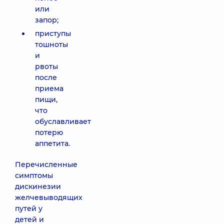
или
запор;
приступы
тошноты
и
рвоты
после
приема
пищи,
что
обуславливает
потерю
аппетита.
Перечисленные
симптомы
дискинезии
желчевыводящих
путей у
детей и