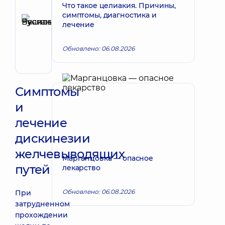
Что такое целиакия. Причины,
Рецензент
симптомы, диагностика и
Буяновский
лечение
Запись к врачу
Руслан
Васильевич
Обновлено: 06.08.2026
Гастроэнтеролог
Симптомы
и
лечение
дискинезии
желчевыводящих
Марганцовка — опасное
путей
лекарство
Обновлено: 06.08.2026
При
затрудненном
прохождении