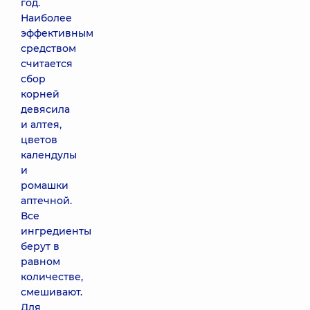
год.
Наиболее
эффективным
средством
считается
сбор
корней
девясила
и алтея,
цветов
календулы
и
ромашки
аптечной.
Все
ингредиенты
берут в
равном
количестве,
смешивают.
Для