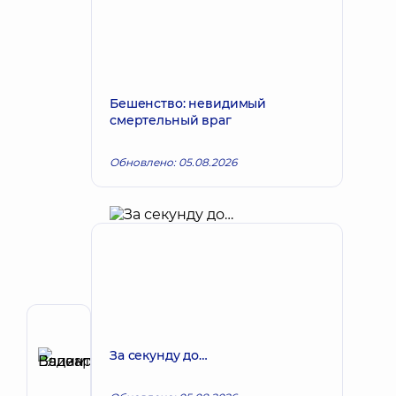
Бешенство: невидимый
смертельный враг
Обновлено: 05.08.2026
Автор
Елизаров
За секунду до…
Вадим
Запись к врачу