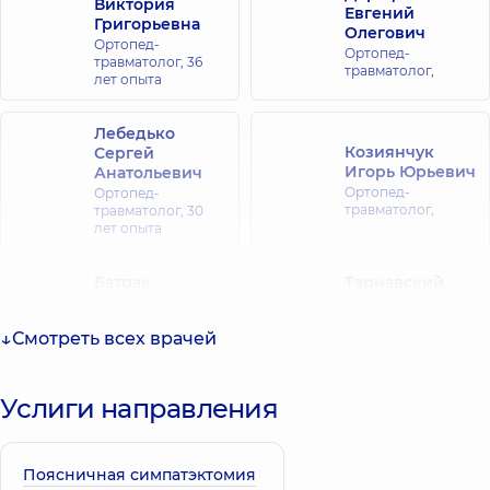
Виктория
Евгений
Григорьевна
Олегович
Ортопед-
Ортопед-
травматолог,
36
травматолог,
лет опыта
Лебедько
Козиянчук
Сергей
Игорь Юрьевич
Анатольевич
Ортопед-
Ортопед-
травматолог,
травматолог,
30
лет опыта
Батрак
Тарнавский
Владимир
Игорь
Петрович
Владимирович
Смотреть всех врачей
Ортопед-
Ортопед-
травматолог,
26
травматолог,
25
лет опыта
лет опыта
Услиги направления
Копыл Татьяна
Засаднюк Иван
Степановна
Андреевич
Терапевт; Врач
Поясничная симпатэктомия
общей практики -
Ортопед-