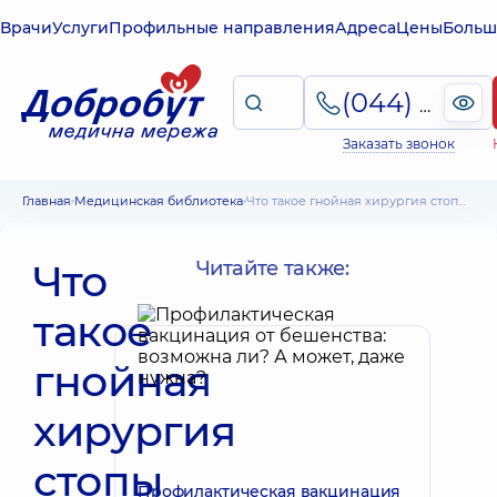
Врачи
Услуги
Профильные направления
Адреса
Цены
Больш
(044) 495-2-888
Заказать звонок
Главная
Медицинская библиотека
Что такое гнойная хирургия стопы – особенности лечения
Что
Читайте также:
такое
гнойная
хирургия
стопы
Профилактическая вакцинация