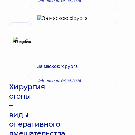
Валентинович
Обновлено: 05.08.2026
Хирург;
Хирург
проктолог
Рецензент
Щербина
Максим
Запись к врачу
Владимирович
Хирург;
За маскою хірурга
Хирург
проктолог;
Хирург
Обновлено: 06.08.2026
сосудистый
Хирургия
стопы
–
виды
оперативного
вмешательства