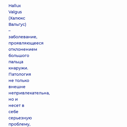
Hallux
Valgus
(Халюкс
Вальгус)
–
заболевание,
проявляющееся
отклонением
большого
пальца
кнаружи.
Патология
не только
внешне
непривлекательна,
но и
несет в
себе
серьезную
проблему,