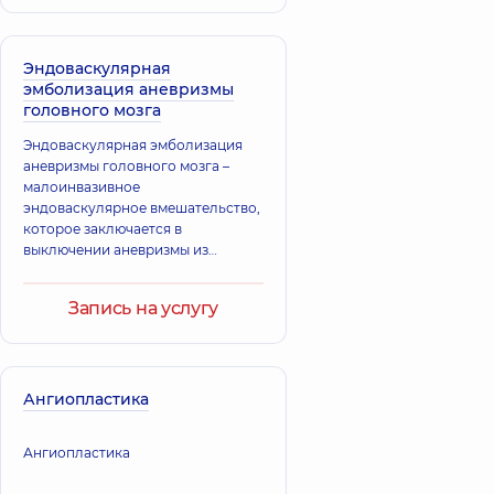
Эндоваскулярная
эмболизация аневризмы
головного мозга
Эндоваскулярная эмболизация
аневризмы головного мозга –
малоинвазивное
эндоваскулярное вмешательство,
которое заключается в
выключении аневризмы из
кровотока сосудов головного
мозга с использованием
Запись на услугу
специального материала
Ангиопластика
Ангиопластика