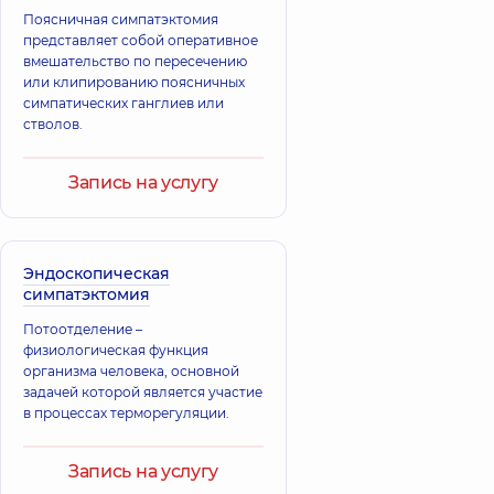
семейный врач;
травматолог,
25
Поясничная симпатэктомия
Кардиолог,
39 лет
лет опыта
представляет собой оперативное
опыта
вмешательство по пересечению
или клипированию поясничных
симпатических ганглиев или
Клевец
стволов.
Екатерина
Тригубенко
Павловна
Сергей
Врач общей
Львович
Запись на услугу
практики -
Ортопед-
семейный врач;
травматолог,
31 лет
Гастроэнтеролог;
опыта
Диетолог;
Терапевт,
12 лет
Эндоскопическая
опыта
симпатэктомия
Терещенко
Потоотделение –
Виктория
физиологическая функция
Викторовна
организма человека, основной
Врач общей
задачей которой является участие
практики -
в процессах терморегуляции.
семейный врач;
Педиатр;
Пульмонолог;
Запись на услугу
Терапевт,
12 лет
опыта