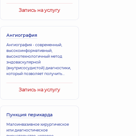
Запись на услугу
Ангиография
Ангиография - современный,
высокоинформативный,
высокотехнологичный метод
эндоваскулярной
(внутрисосудистой) диагностики,
который позволяет получить
полную, максимально
достоверную картину о
Запись на услугу
состоянии сосудистой системы
организма человека.
Пункция перикарда
Малоинвазивное хирургическое
или диагностическое
вмешательство, которое