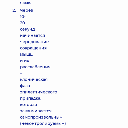
язык.
Через
10-
20
секунд
начинается
чередование
сокращения
мышц
и их
расслабления
–
клоническая
фаза
эпилептического
припадка,
которая
заканчивается
самопроизвольным
(неконтролируемым)