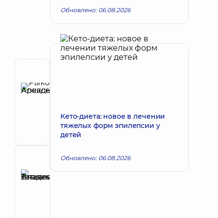
Обновлено: 06.08.2026
Автор
Рыков
Алексей
Запись к врачу
Аркадьевич
Кето-диета: новое в лечении
Педиатр;
тяжелых форм эпилепсии у
Гастроэнтеролог
детей
детский
Обновлено: 06.08.2026
Рецензент
Аникеева
Татьяна
Запись к врачу
Владимировна
Терапевт;
Кардиолог;