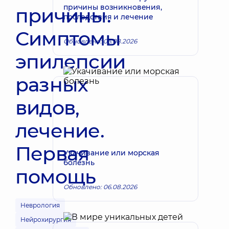
причины возникновения,
причины.
последствия и лечение
Симптомы
Обновлено: 06.08.2026
эпилепсии
разных
видов,
лечение.
Первая
Укачивание или морская
болезнь
помощь
Обновлено: 06.08.2026
Неврология
Нейрохирургия