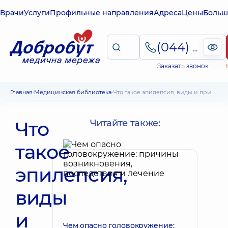
Врачи
Услуги
Профильные направления
Адреса
Цены
Больш
(044) 495-2-888
Заказать звонок
Главная
Медицинская библиотека
Что такое эпилепсия, виды и причины. Симптомы эпилепсии разных видов, лечение. Первая помощь
Что
Читайте также:
такое
эпилепсия,
виды
и
Чем опасно головокружение: