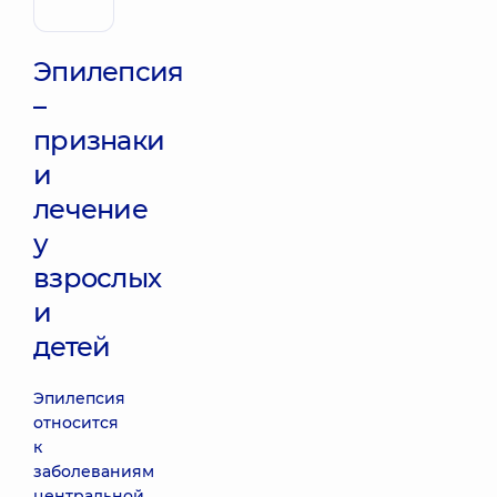
Ревматолог
Эпилепсия
–
признаки
и
лечение
у
взрослых
и
детей
Эпилепсия
относится
к
заболеваниям
центральной