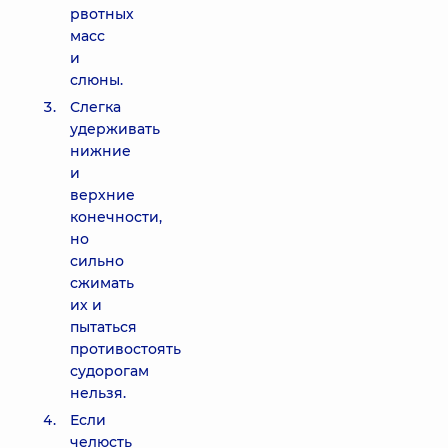
рвотных
масс
и
слюны.
Слегка
удерживать
нижние
и
верхние
конечности,
но
сильно
сжимать
их и
пытаться
противостоять
судорогам
нельзя.
Если
челюсть