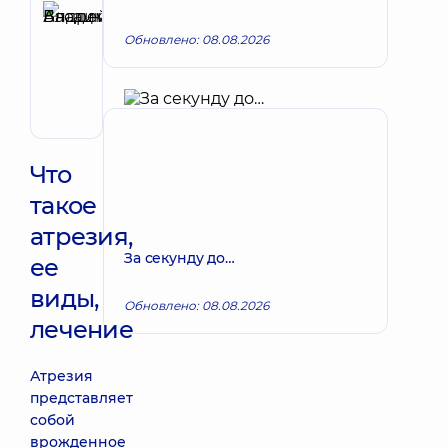
Басацкий
Запись к врачу
Обновлено: 08.08.2026
Андрей
Владимирович
Хирург
эндоваскулярный
Что
такое
атрезия,
За секунду до…
ее
виды,
Обновлено: 08.08.2026
лечение
Атрезия
представляет
собой
врожденное