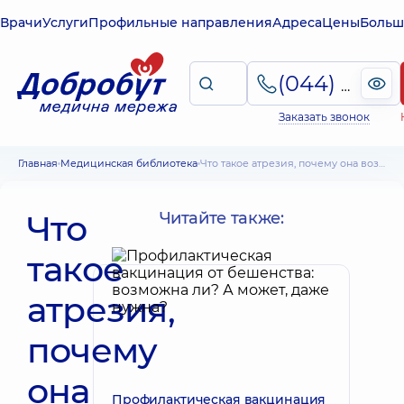
Врачи
Услуги
Профильные направления
Адреса
Цены
Больш
(044) 495-2-888
Заказать звонок
Главная
Медицинская библиотека
Что такое атрезия, почему она возникает и как ее лечить
Что
Читайте также:
такое
атрезия,
почему
она
Профилактическая вакцинация