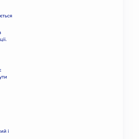
ається
в
ії.
є
ути
ий і