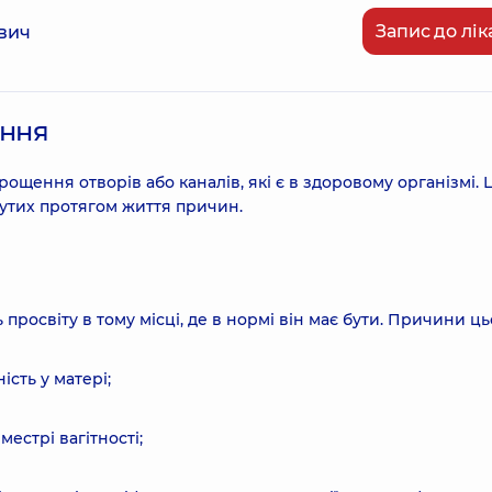
Запис до лік
вич
ання
рощення отворів або каналів, які є в здоровому організмі. 
бутих протягом життя причин.
 просвіту в тому місці, де в нормі він має бути. Причини ц
ість у матері;
естрі вагітності;