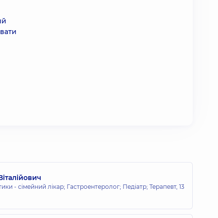
ий
вати
Віталійович
тики - сімейний лікар; Гастроентеролог; Педіатр; Терапевт,
13