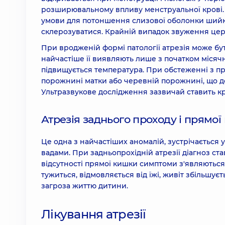
розширювальному впливу менструальної крові.
умови для потоншення слизової оболонки шийки
склерозуватися. Крайній випадок звуження церві
При вродженій формі патології атрезія може бу
найчастіше її виявляють лише з початком місячн
підвищується температура. При обстеженні з пр
порожнині матки або черевній порожнині, що до
Ультразвукове дослідження зазвичай ставить кра
Атрезія заднього проходу і прямо
Це одна з найчастіших аномалій, зустрічається 
вадами. При задньопрохідній атрезії діагноз с
відсутності прямої кишки симптоми з'являються
тужиться, відмовляється від їжі, живіт збільшує
загроза життю дитини.
Лікування атрезії