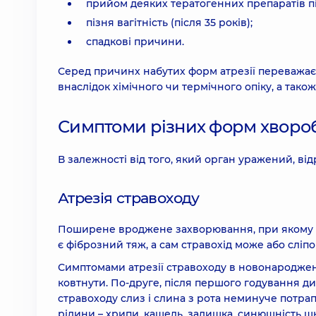
прийом деяких тератогенних препаратів під
пізня вагітність (після 35 років);
спадкові причини.
Серед причинх набутих форм атрезії переважає
внаслідок хімічного чи термічного опіку, а так
Симптоми різних форм хворо
В залежності від того, який орган уражений, ві
Атрезія стравоходу
Поширене вроджене захворювання, при якому пев
є фіброзний тяж, а сам стравохід може або сліпо
Симптомами атрезії стравоходу в новонароджен
ковтнути. По-друге, після першого годування дит
стравоходу слиз і слина з рота неминуче потрап
рідини – хрипи, кашель, задишка, синюшність шк