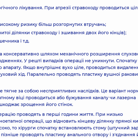
гічного лікування. При атрезії стравоходу проводиться ці
високому ризику більш розгорнутих втручань;
тої ділянки стравоходу і зшивання двох його кінців);
ечника і т.д.
ана консервативно шляхом механічного розширення слухов
женнях. У решті випадків операції не уникнути. Спочатку
 апарату. Якщо внутрішнє вухо ціле, проводиться видален
луховий хід. Паралельно проводять пластику вушної ракови
е тягне за собою несприятливих наслідків. Це варіант нор
татному віці проводиться або бужування каналу чи лазерна
ешкоджає зрощення його стінок.
перацію проводять в перші години життя. При низько
етапної операції, що відновить кінцеву ділянку прямої ки
соко, то хірурги спочатку встановлюють стому (штучний за
 пізніше проводять пластику анального отвору і з'єднання 