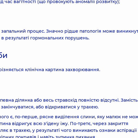
 час вагітності (що провокують аномалії розвитку);
 запальний процес. Значно рідше патологія може виникну
ож в результаті гормональних порушень.
би
дрізняється клінічна картина захворювання.
на ділянка або весь стравохід повністю відсутні. Замість
 закінчуватися, або відкриватися у трахею.
ого є, по-перше, рясне виділення слини, яку малюк не мо
ина відригує всю з'їдену їжу. По-третє, через закриття
ляє в трахею, у результаті чого виникають ознаки аспірації
ірних покривів і навіть зупинка дихання.