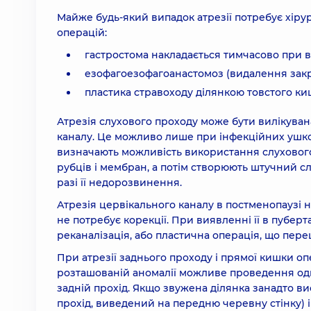
Майже будь-який випадок атрезії потребує хірур
операцій:
гастростома накладається тимчасово при 
езофагоезофагоанастомоз (видалення закри
пластика стравоходу ділянкою товстого киш
Атрезія слухового проходу може бути вилікув
каналу. Це можливо лише при інфекційних ушкод
визначають можливість використання слухового
рубців і мембран, а потім створюють штучний с
разі її недорозвинення.
Атрезія цервікального каналу в постменопаузі н
не потребує корекції. При виявленні її в пубер
реканалізація, або пластична операція, що пер
При атрезії заднього проходу і прямої кишки о
розташованій аномалії можливе проведення одно
задній прохід. Якщо звужена ділянка занадто ви
прохід, виведений на передню черевну стінку) і