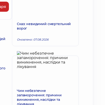
аря
Сказ: невидимий смертельний
ворог
Цей
Оновлено: 07.08.2026
ього
Чим небезпечне
запаморочення: причини
виникнення, наслідки та
лікування