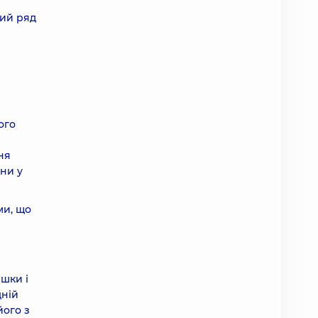
лий ряд
ого
ня
ни у
ми, що
шки і
дній
його з