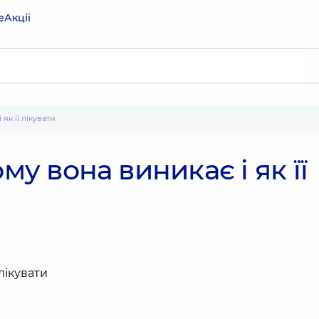
е
Акції
 як її лікувати
му вона виникає і як її