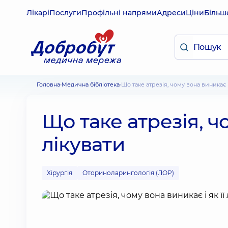
Лікарі
Послуги
Профільні напрями
Адреси
Ціни
Більш
Головна
Медична бібліотека
Що таке атрезія, чому вона виникає і
Що таке атрезія, чо
лікувати
Хірургія
Оториноларингологія (ЛОР)