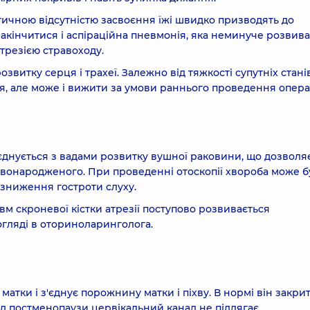
тичною відсутністю засвоєння їжі швидко призводять до
закінчитися і аспіраційна пневмонія, яка неминуче розвив
трезією стравоходу.
звитку серця і трахеї. Залежно від тяжкості супутніх стані
, але може і вижити за умови раннього проведення операц
єднується з вадами розвитку вушної раковини, що дозволя
овонародженого. При проведенні отоскопії хвороба може б
 зниження гостроти слуху.
равм скроневої кістки атрезії поступово розвивається
огляді в оториноларинголога.
атки і з'єднує порожнину матки і піхву. В нормі він закрит
іод постменопаузи цервікальний канал не підлягає