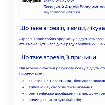
Автор, Рецензент
Басацький Андрій Володимиро
Хірург ендоваскулярний
Що таке атрезія, її види, лікув
Атрезія являє собою вроджену відсутність або з
стан може бути наслідком ряду вроджених і на
Що таке атрезія, її причини
Під атрезією фахівці розуміють повну відсутність
процесу різні:
алкогольна, наркотична, нікотинова залежн
вплив іонізуючого випромінювання;
рентгенівське дослідження в першому трим
вплив деяких отрутохімікатів;