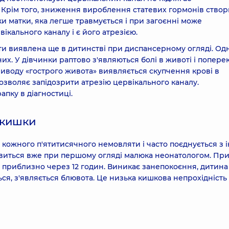
 Крім того, зниження вироблення статевих гормонів ство
 матки, яка легше травмується і при загоєнні може
кального каналу і є його атрезією.
ти виявлена ще в дитинстві при диспансерному огляді. Од
их. У дівчинки раптово з'являються болі в животі і поперек
иводу «гострого живота» виявляється скупчення крові в
зволяє запідозрити атрезію цервікального каналу.
пку в діагностиці.
ї кишки
у кожного п'ятитисячного немовляти і часто поєднується з
тавиться вже при першому огляді малюка неонатологом. Пр
 приблизно через 12 годин. Виникає занепокоєння, дитина
ться, з'являється блювота. Це низька кишкова непрохідність 