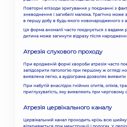
Повторні епізоди зригування у поєднанні з фак
зневоднення і загибелі малюка. Трагічно може 
в першу добу в будь-якого новонародженого з а
Ця форма аномалії часто поєднується з вадами ро
дитина може загинути відразу після народження
Атрезія слухового проходу
При вродженій формі хвороби атрезія часто по
запідозрити патологію при першому ж огляді н
виявлена легко, а аудіограма дозволяє виявити
При набутій внаслідок гнійних отитів, опіків, т
приглухуватість, яку виявляють при черговому 
Атрезія цервікального каналу
Цервікальний канал проходить крізь всю шийку м
відкривається при менструації і пологах. У пер