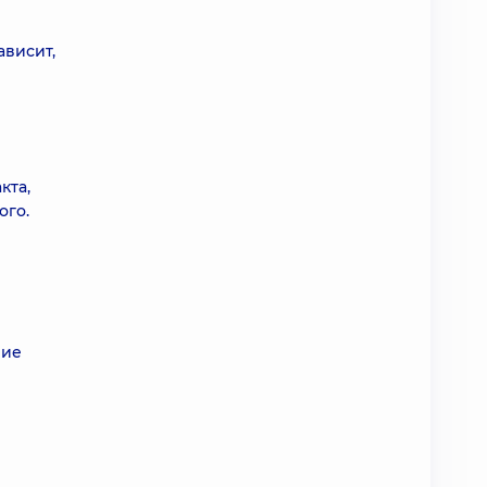
ависит,
кта,
ого.
ние