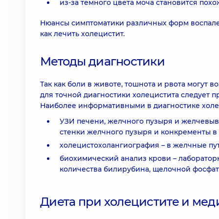
из-за темного цвета моча становится похо
Нюансы симптоматики различных форм воспалени
как лечить холецистит.
Методы диагностики
Так как боли в животе, тошнота и рвота могут 
для точной диагностики холецистита следует 
Наиболее информативными в диагностике холе
УЗИ печени, желчного пузыря и желчевыв
стенки желчного пузыря и конкременты в 
холецистохолангиография – в желчные пут
биохимический анализ крови – лаборатор
количества билирубина, щелочной фосфат
Диета при холецистите и ме