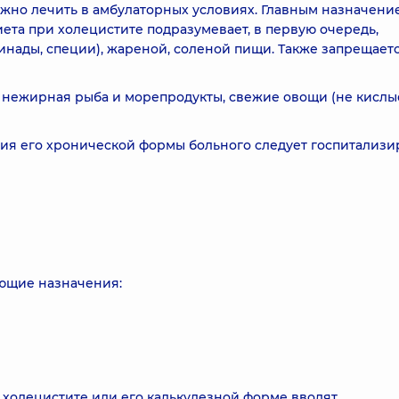
жно лечить в амбулаторных условиях. Главным назначени
ета при холецистите подразумевает, в первую очередь,
инады, специи), жареной, соленой пищи. Также запрещает
 нежирная рыба и морепродукты, свежие овощи (не кислы
ния его хронической формы больного следует госпитализи
ующие назначения:
холецистите или его калькулезной форме вводят