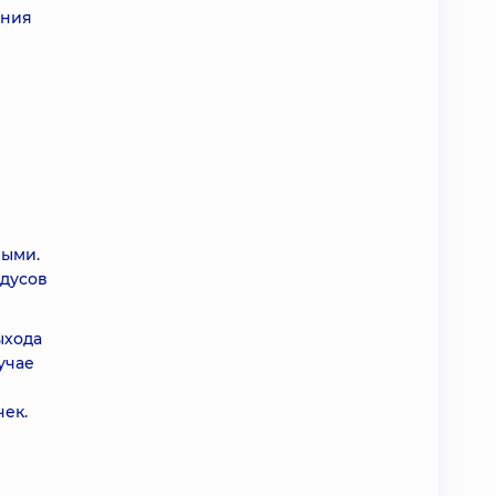
ания
ными.
адусов
ыхода
учае
ек.