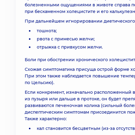
болезненными ощущениями в животе справа по
при бескаменном холецистите и его калькулез
При дальнейшем игнорировании диетического 
тошнота;
рвота с примесью желчи;
отрыжка с привкусом желчи.
Боли при обострении хронического холецистит
Схожая симптоматика присуща острой форме хо
При этом также наблюдается повышение температ
по Цельсию).
Если конкремент, изначально расположенный в 
из пузыря или дальше в протоке, он будет преп
развиваются печеночная колика (сильный боле
диспептическим симптомам присоединится поже
Также характерно:
кал становится бесцветным (из-за отсутст