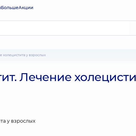
ы
Больше
Акции
ие холецистита у взрослых
тит. Лечение холецисти