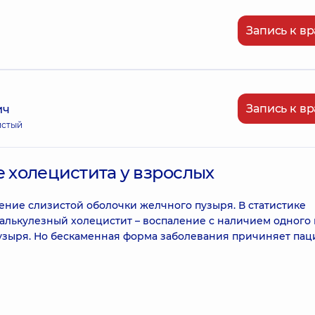
Запись к вр
Запись к вр
ич
истый
е холецистита у взрослых
ние слизистой оболочки желчного пузыря. В статистике
калькулезный холецистит – воспаление с наличием одного
узыря. Но бескаменная форма заболевания причиняет пац