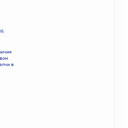
).
личия
овом
желчи в