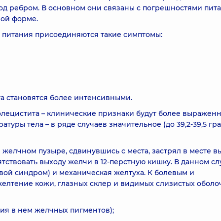
д ребром. В основном они связаны с погрешностями пит
ной форме.
питания присоединяются такие симптомы:
а становятся более интенсивными.
лецистита – клинические признаки будут более выражен
уры тела – в ряде случаев значительное (до 39,2-39,5 гр
желчном пузыре, сдвинувшись с места, застрял в месте в
ятствовать выходу желчи в 12-перстную кишку. В данном сл
вой синдром) и механическая желтуха. К болевым и
лтение кожи, глазных склер и видимых слизистых оболоч
вия в нем желчных пигментов);