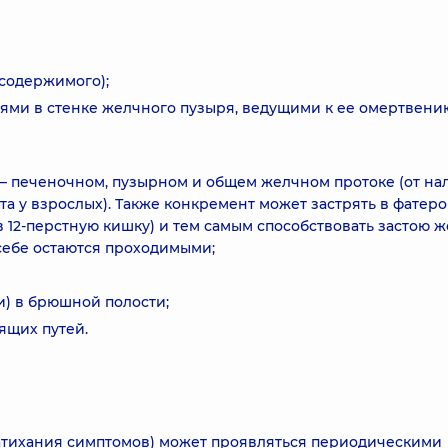
содержимого);
ми в стенке желчного пузыря, ведущими к ее омертвению
– печеночном, пузырном и общем желчном протоке (от на
а у взрослых). Также конкремент может застрять в фатер
 в 12-перстную кишку) и тем самым способствовать застою 
себе остаются проходимыми;
) в брюшной полости;
ящих путей.
атихания симптомов) может проявляться периодическими