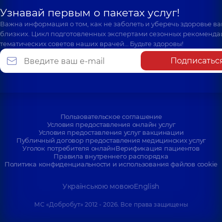
Узнавай первым о пакетах услуг!
Важна информация о том, как не заболеть и уберечь здоровье в
близких. Цикл подготовленных экспертами сезонных рекоменда
тематических советов наших врачей… Будьте здоровы!
Подписатьс
Пользовательское соглашение
Условия предоставления онлайн услуг
Условия предоставления услуг вакцинации
Публичный договор предоставления медицинских услуг
Уголок потребителя онлайн
Верификация пациентов
Правила внутреннего распорядка
Политика конфиденциальности и использования файлов cookie
Українською мовою
English
МС «Добробут» 2012 - 2026. Все права защищены