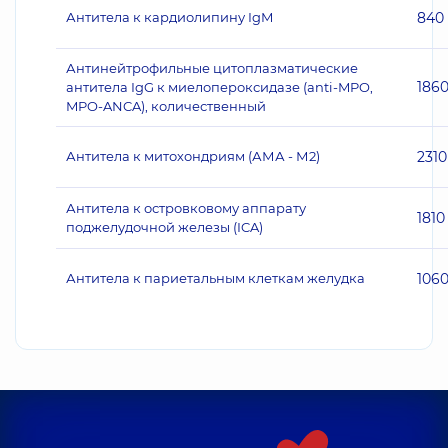
Антитела к кардиолипину IgM
840
Антинейтрофильные цитоплазматические
186
антитела IgG к миелопероксидазе (anti-MPO,
MPO-ANCA), количественный
Антитела к митохондриям (АМА - М2)
2310
Антитела к островковому аппарату
1810
поджелудочной железы (ICA)
Антитела к париетальным клеткам желудка
106