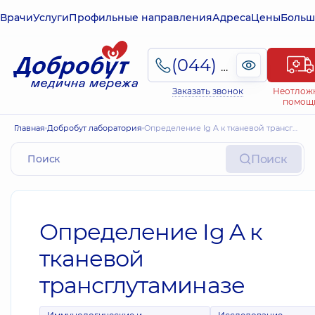
Врачи
Услуги
Профильные направления
Адреса
Цены
Больш
(044) 495-2-888
Заказать звонок
Неотлож
помощ
Главная
Добробут лаборатория
Определение Ig A к тканевой трансглутаминазе
Поиск
Определение Ig A к
тканевой
трансглутаминазе