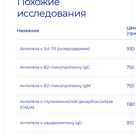
Похожие
исследования
Цен
Название
(грн
Антитела к Scl-70 (склеродермия)
930
Антитела к В2-гликопротеину IgG
750
Антитела к В2-гликопротеину IgМ
750
Антитела к глутаминкислой декарбоксилазе
1180
(GADA)
Антитела к кардиолипину IgG
910