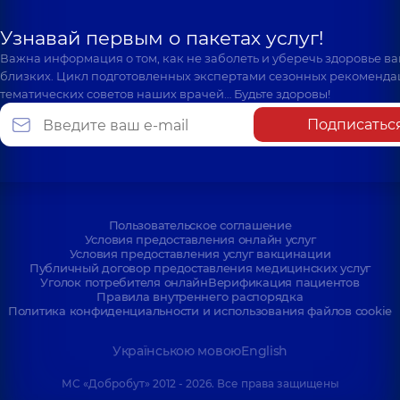
Узнавай первым о пакетах услуг!
Важна информация о том, как не заболеть и уберечь здоровье в
близких. Цикл подготовленных экспертами сезонных рекоменда
тематических советов наших врачей… Будьте здоровы!
Подписатьс
Пользовательское соглашение
Условия предоставления онлайн услуг
Условия предоставления услуг вакцинации
Публичный договор предоставления медицинских услуг
Уголок потребителя онлайн
Верификация пациентов
Правила внутреннего распорядка
Политика конфиденциальности и использования файлов cookie
Українською мовою
English
МС «Добробут» 2012 - 2026. Все права защищены