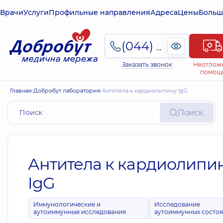
Врачи
Услуги
Профильные направления
Адреса
Цены
Больш
(044) 495-2-888
Заказать звонок
Неотлож
помощ
Главная
Добробут лаборатория
Антитела к кардиолипину IgG
Поиск
Антитела к кардиолипи
IgG
Иммунологические и
Исследование
аутоиммунные исследования
аутоиммунных состо