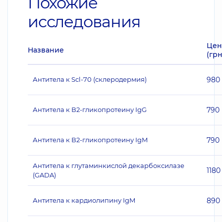
Похожие
исследования
Цен
Название
(грн
Антитела к Scl-70 (склеродермия)
980
Антитела к В2-гликопротеину IgG
790
Антитела к В2-гликопротеину IgМ
790
Антитела к глутаминкислой декарбоксилазе
1180
(GADA)
Антитела к кардиолипину IgM
890