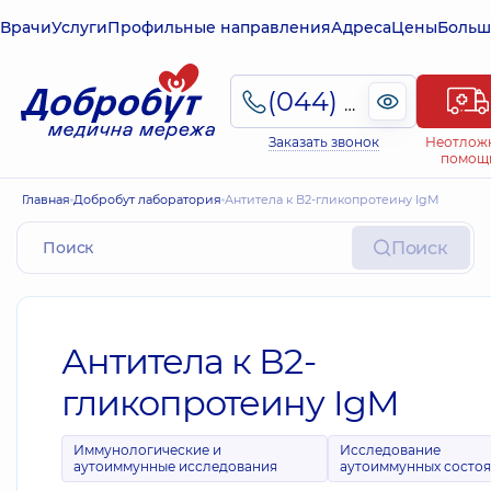
Врачи
Услуги
Профильные направления
Адреса
Цены
Больш
(044) 495-2-888
Заказать звонок
Неотлож
помощ
Главная
Добробут лаборатория
Антитела к В2-гликопротеину IgМ
Поиск
Антитела к В2-
гликопротеину IgМ
Иммунологические и
Исследование
аутоиммунные исследования
аутоиммунных состо