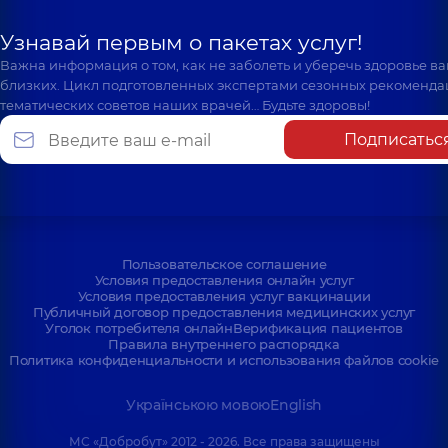
Узнавай первым о пакетах услуг!
Важна информация о том, как не заболеть и уберечь здоровье в
близких. Цикл подготовленных экспертами сезонных рекоменда
тематических советов наших врачей… Будьте здоровы!
Подписатьс
Пользовательское соглашение
Условия предоставления онлайн услуг
Условия предоставления услуг вакцинации
Публичный договор предоставления медицинских услуг
Уголок потребителя онлайн
Верификация пациентов
Правила внутреннего распорядка
Политика конфиденциальности и использования файлов cookie
Українською мовою
English
МС «Добробут» 2012 - 2026. Все права защищены