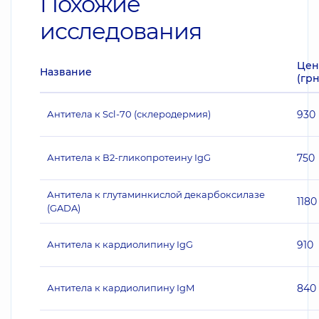
Похожие
исследования
Цен
Название
(грн
Антитела к Scl-70 (склеродермия)
930
Антитела к В2-гликопротеину IgG
750
Антитела к глутаминкислой декарбоксилазе
1180
(GADA)
Антитела к кардиолипину IgG
910
Антитела к кардиолипину IgM
840