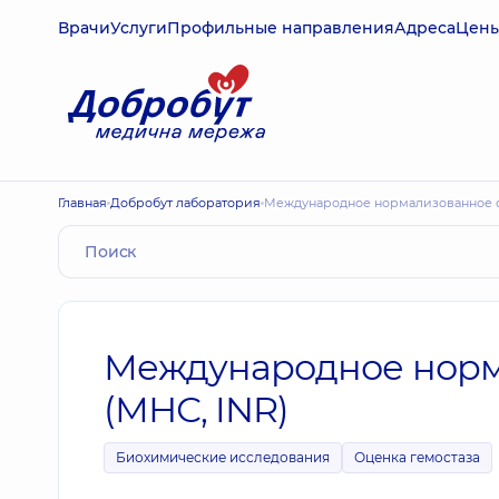
Врачи
Услуги
Профильные направления
Адреса
Цен
Главная
Добробут лаборатория
Международное нормализованное 
Международное норм
(МНС, INR)
Биохимические исследования
Оценка гемостаза