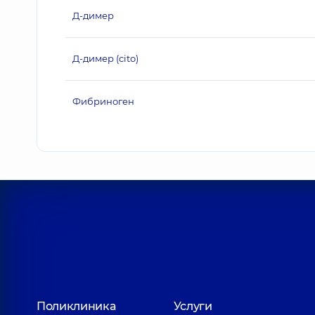
Д-димер
Д-димер (cito)
Фибриноген
Поликлиника
Услуги