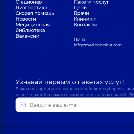
Стационар
Пакети послуг
Диагностика
Цены
Скорая помощь
Врачи
Новости
Клиники
Медицинская
Контакты
библиотека
Вакансии
Почта:
info@med.dobrobut.com
Узнавай первым о пакетах услуг!
Важна информация о том, как не заболеть и уберечь здо
рекомендаций и тематических советов наших врачей… Бу