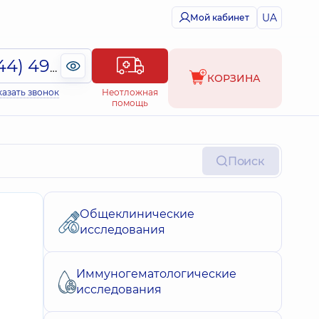
UA
Мой кабинет
(044) 495-2-888
КОРЗИНА
казать звонок
Неотложная
помощь
Поиск
Общеклинические
исследования
Иммуногематологические
исследования