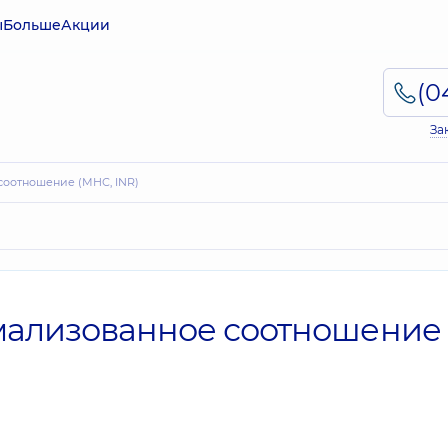
ы
Больше
Акции
За
соотношение (МНС, INR)
ализованное соотношение