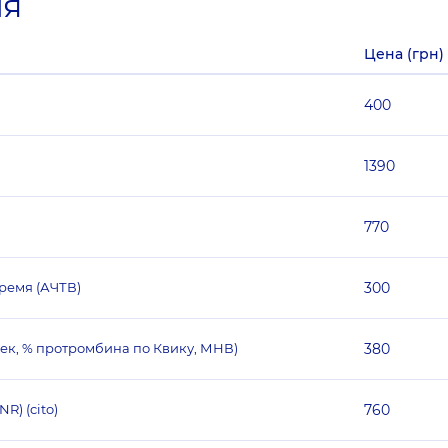
ия
Цена (грн)
400
1390
770
ремя (АЧТВ)
300
ек, % протромбина по Квику, МНВ)
380
) (cito)
760