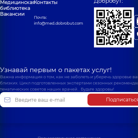
Добробут:
Медицинская
Контакты
библиотека
Вакансии
Почта:
info@med.dobrobut.com
Узнавай первым о пакетах услуг!
Важна информация о том, как не заболеть и уберечь здоровье в
близких. Цикл подготовленных экспертами сезонных рекоменда
тематических советов наших врачей… Будьте здоровы!
Подписатьс