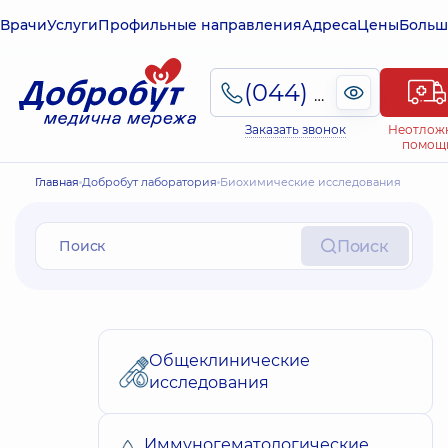
Врачи
Услуги
Профильные направления
Адреса
Цены
Больш
(044) 495-2-888
Заказать звонок
Неотлож
помощ
Главная
Добробут лаборатория
Биохимические исследования
Поиск
Общеклинические
исследования
Иммуногематологические