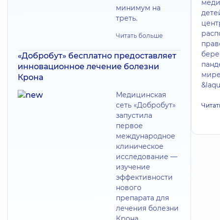
меди
минимум на
дете
треть.
цент
расп
Читать больше
прав
бере
«Добробут» бесплатно предоставляет
панд
инновационное лечение болезни
мире
Крона
&laq
Медицинская
сеть «Добробут»
Читат
запустила
первое
международное
клиническое
исследование —
изучение
эффективности
нового
препарата для
лечения болезни
Крона.