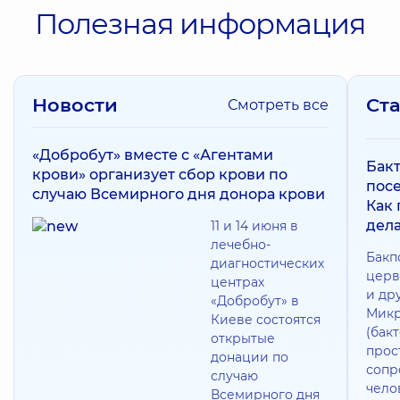
Полезная информация
Новости
Ст
Смотреть все
«Добробут» вместе с «Агентами
Бак
крови» организует сбор крови по
посе
случаю Всемирного дня донора крови
Как
дела
11 и 14 июня в
лечебно-
Бакп
диагностических
церв
центрах
и др
«Добробут» в
Микр
Киеве состоятся
(бак
открытые
прос
донации по
сопр
случаю
чело
Всемирного дня