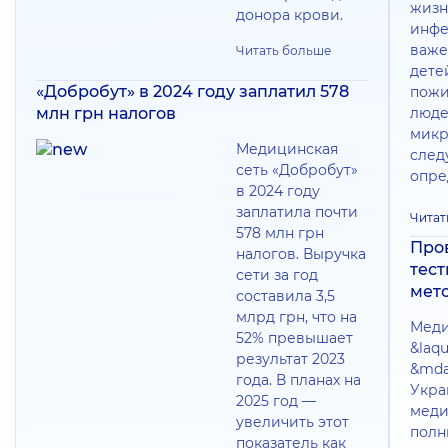
жизн
донора крови.
инфе
важе
Читать больше
дете
«Добробут» в 2024 году заплатил 578
пожи
млн грн налогов
люде
микр
Медицинская
следу
сеть «Добробут»
опре
в 2024 году
заплатила почти
Читат
578 млн грн
Про
налогов. Выручка
тес
сети за год
мет
составила 3,5
млрд грн, что на
Меди
52% превышает
&laq
результат 2023
&mda
года. В планах на
Укра
2025 год —
меди
увеличить этот
полн
показатель как