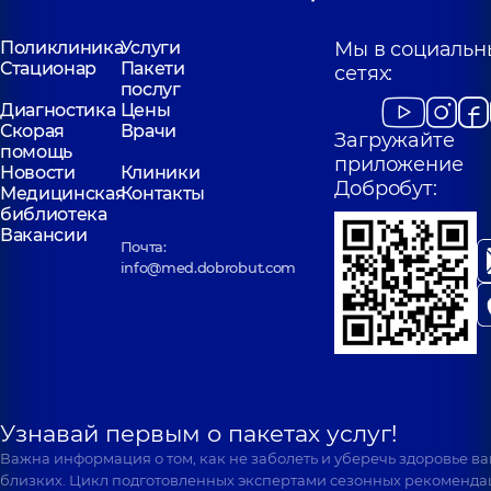
Поликлиника
Услуги
Мы в социальн
Стационар
Пакети
сетях:
послуг
Диагностика
Цены
Скорая
Врачи
Загружайте
помощь
приложение
Новости
Клиники
Добробут:
Медицинская
Контакты
библиотека
Вакансии
Почта:
info@med.dobrobut.com
Узнавай первым о пакетах услуг!
Важна информация о том, как не заболеть и уберечь здоровье в
близких. Цикл подготовленных экспертами сезонных рекоменда