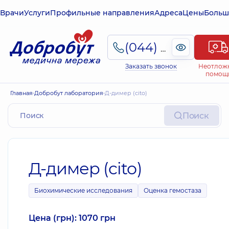
Врачи
Услуги
Профильные направления
Адреса
Цены
Больш
(044) 495-2-888
Заказать звонок
Неотлож
помощ
Главная
Добробут лаборатория
Д-димер (cito)
Поиск
Д-димер (cito)
Биохимические исследования
Оценка гемостаза
Цена (грн): 1070 грн