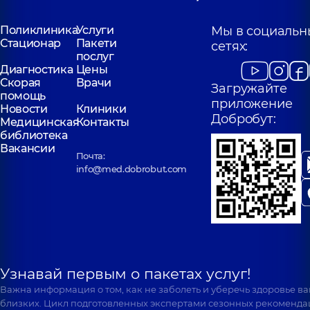
Поликлиника
Услуги
Мы в социальн
Стационар
Пакети
сетях:
послуг
Диагностика
Цены
Скорая
Врачи
Загружайте
помощь
приложение
Новости
Клиники
Добробут:
Медицинская
Контакты
библиотека
Вакансии
Почта:
info@med.dobrobut.com
Узнавай первым о пакетах услуг!
Важна информация о том, как не заболеть и уберечь здоровье в
близких. Цикл подготовленных экспертами сезонных рекоменда