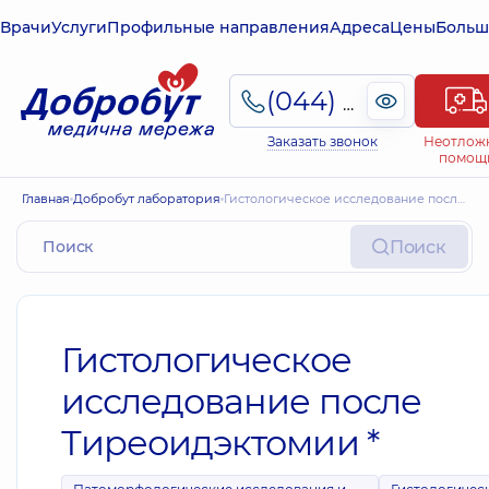
Врачи
Услуги
Профильные направления
Адреса
Цены
Больш
(044) 495-2-888
Заказать звонок
Неотлож
помощ
Главная
Добробут лаборатория
Гистологическое исследование после Тиреоидэктомии *
Поиск
Гистологическое
исследование после
Тиреоидэктомии *