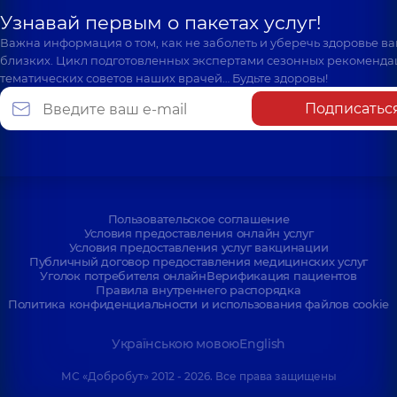
Узнавай первым о пакетах услуг!
Важна информация о том, как не заболеть и уберечь здоровье в
близких. Цикл подготовленных экспертами сезонных рекоменда
тематических советов наших врачей… Будьте здоровы!
Подписатьс
Пользовательское соглашение
Условия предоставления онлайн услуг
Условия предоставления услуг вакцинации
Публичный договор предоставления медицинских услуг
Уголок потребителя онлайн
Верификация пациентов
Правила внутреннего распорядка
Политика конфиденциальности и использования файлов cookie
Українською мовою
English
МС «Добробут» 2012 - 2026. Все права защищены