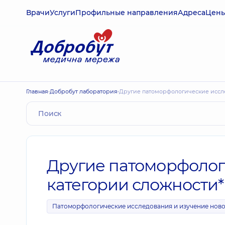
Врачи
Услуги
Профильные направления
Адреса
Цен
Главная
Добробут лаборатория
Другие патоморфологические иссл
Другие патоморфолог
категории сложности*
Патоморфологические исследования и изучение нов