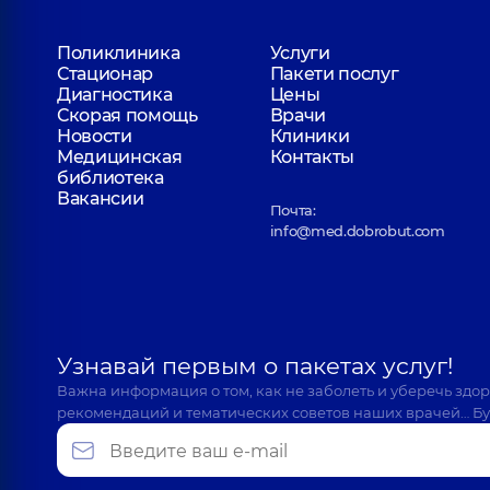
Поликлиника
Услуги
Стационар
Пакети послуг
Диагностика
Цены
Скорая помощь
Врачи
Новости
Клиники
Медицинская
Контакты
библиотека
Вакансии
Почта:
info@med.dobrobut.com
Узнавай первым о пакетах услуг!
Важна информация о том, как не заболеть и уберечь здо
рекомендаций и тематических советов наших врачей… Бу