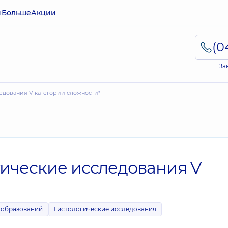
ы
Больше
Акции
За
едования V категории сложности*
ические исследования V
ообразований
Гистологические исследования