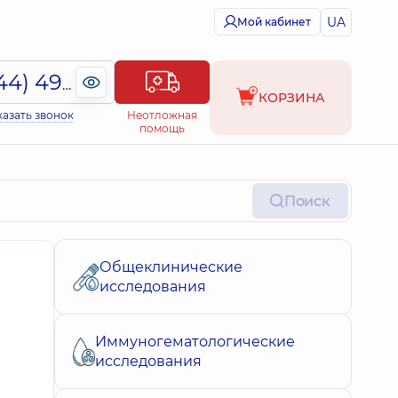
UA
Мой кабинет
(044) 495-2-888
КОРЗИНА
казать звонок
Неотложная
помощь
Поиск
Общеклинические
исследования
Иммуногематологические
исследования