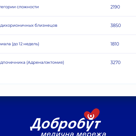
тегории сложности
2190
к дихорионичных близнецов
3850
ала (до 12 недель)
1810
адпочечника (Адреналэктомия)
3270