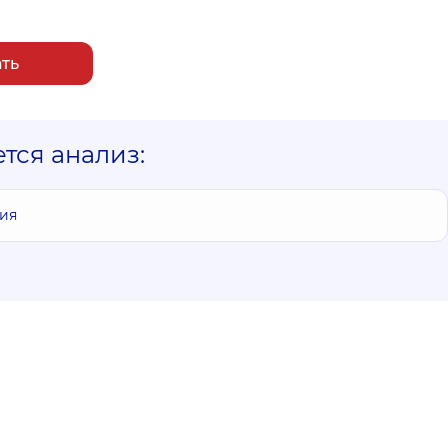
ать
ется анализ:
ия