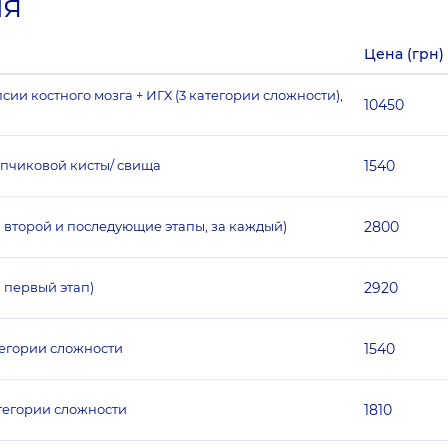
ия
Цена (грн)
ии костного мозга + ИГХ (3 категории сложности),
10450
опчиковой кисты/ свища
1540
а второй и последующие этапы, за каждый)
2800
 первый этап)
2920
тегории сложности
1540
тегории сложности
1810