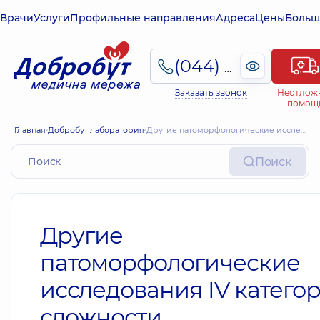
Врачи
Услуги
Профильные направления
Адреса
Цены
Больш
(044) 495-2-888
Заказать звонок
Неотлож
помощ
Главная
Добробут лаборатория
Другие патоморфологические исследования IV категории сложности
Поиск
Другие
патоморфологические
исследования IV катего
сложности