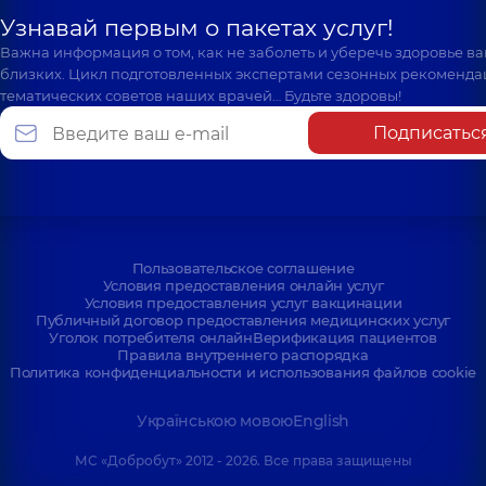
Узнавай первым о пакетах услуг!
Важна информация о том, как не заболеть и уберечь здоровье в
близких. Цикл подготовленных экспертами сезонных рекоменда
тематических советов наших врачей… Будьте здоровы!
Подписатьс
Пользовательское соглашение
Условия предоставления онлайн услуг
Условия предоставления услуг вакцинации
Публичный договор предоставления медицинских услуг
Уголок потребителя онлайн
Верификация пациентов
Правила внутреннего распорядка
Политика конфиденциальности и использования файлов cookie
Українською мовою
English
МС «Добробут» 2012 - 2026. Все права защищены