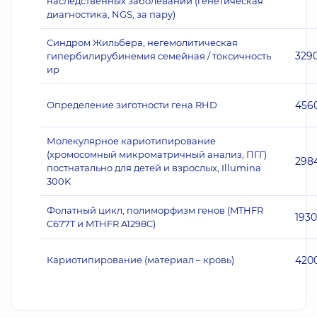
наследственных заболеваний (генетическая
диагностика, NGS, за пару)
Синдром Жильбера, негемолитическая
329
гипербилирубинемия семейная / токсичность
ир
Определение зиготности гена RHD
456
Молекулярное кариотипирование
(хромосомный микроматричный анализ, ПГГ)
298
постнатально для детей и взрослых, Illumina
300K
Фолатный цикл, полиморфизм генов (MTHFR
1930
C677T и MTHFR A1298C)
Кариотипирование (материал – кровь)
420