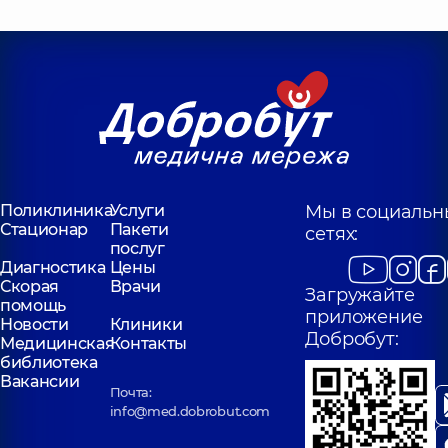
Поликлиника
Услуги
Мы в социальн
Стационар
Пакети
сетях:
послуг
Диагностика
Цены
Скорая
Врачи
Загружайте
помощь
приложение
Новости
Клиники
Добробут:
Медицинская
Контакты
библиотека
Вакансии
Почта:
info@med.dobrobut.com