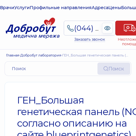
Врачи
Услуги
Профильные направления
Адреса
Цены
Больш
(044) 495-2-888
Заказать звонок
Неотлож
помощ
Главная
Добробут лаборатория
ГЕН_Большая генетическая панель (NGS, согласно описанию на сайте blueprintgenetics)
Поиск
ГЕН_Большая
генетическая панель (N
согласно описанию на
сайте blueprintgenetics)