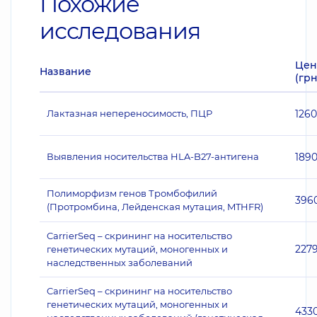
Похожие
исследования
Цен
Название
(грн
Лактазная непереносимость, ПЦР
1260
Выявления носительства HLA-B27-антигена
189
Полиморфизм генов Тромбофилий
396
(Протромбина, Лейденская мутация, MTHFR)
CarrierSeq – скрининг на носительство
227
генетических мутаций, моногенных и
наследственных заболеваний
CarrierSeq – скрининг на носительство
генетических мутаций, моногенных и
433