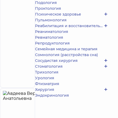
Подология
4.9
623
/ 5
отзыва
Проктология
Психическое здоровье
Акушер-
гинеколог;
Пульмонология
Врач
Реабилитация и восстановительное лечение
ультразвуковой
Реаниматология
диагностики
Ревматология
Репродуктология
Медицинский
Семейная медицина и терапия
Центр
«Добробут»
Сомнология (расстройства сна)
для всей
Сосудистая хирургия
семьи на
Стоматология
Святошино
Трихология
ул.
Святошинская,
Запись к врачу
Урология
3-Б, г. Киев
Фтизиатрия
Хирургия
Эндокринология
Авдеева
21
Вера
лет опыта
Анатольевна
4.9
400