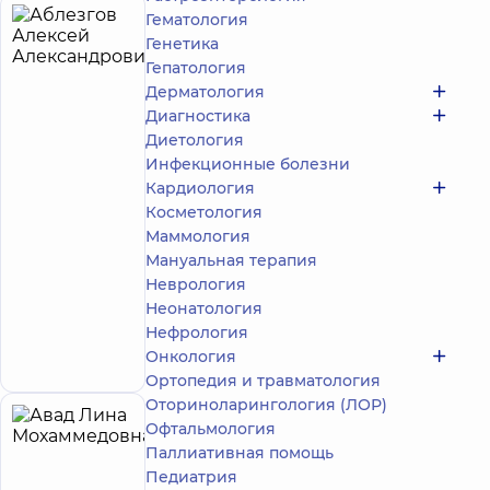
Гематология
Аблезгов
4
Генетика
Алексей
лет опыта
Гепатология
Александрович
Дерматология
5
278
Диагностика
отзывов
Диетология
Массажист;
Инфекционные болезни
Реабилитолог
Кардиология
Медицинский
Косметология
Центр
Маммология
«Добробут»
Мануальная терапия
для всей
Неврология
семьи на
Неонатология
Святошино
Запись к
ул.
Нефрология
Святошинская,
специалисту
Онкология
3-Б, г. Киев
Ортопедия и травматология
Оториноларингология (ЛОР)
Авад
Офтальмология
24
Паллиативная помощь
Лина
лет опыта
Эксперт
Педиатрия
Мохаммедовна