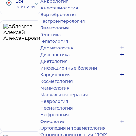
Все
Андрология
клиники
Анестезиология
Вертебрология
Гастроэнтерология
Гематология
Аблезгов
4
Генетика
Алексей
лет опыта
Гепатология
Александрович
Дерматология
5
278
Диагностика
отзывов
Диетология
Массажист;
Инфекционные болезни
Реабилитолог
Кардиология
Медицинский
Косметология
Центр
Маммология
«Добробут»
Мануальная терапия
для всей
Неврология
семьи на
Неонатология
Святошино
Запись к
ул.
Нефрология
Святошинская,
специалисту
Онкология
3-Б, г. Киев
Ортопедия и травматология
Оториноларингология (ЛОР)