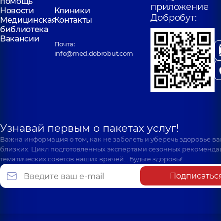
помощь
приложение
Новости
Клиники
Добробут:
Медицинская
Контакты
библиотека
Вакансии
Почта:
info@med.dobrobut.com
Узнавай первым о пакетах услуг!
Важна информация о том, как не заболеть и уберечь здоровье в
близких. Цикл подготовленных экспертами сезонных рекоменда
тематических советов наших врачей… Будьте здоровы!
Подписатьс