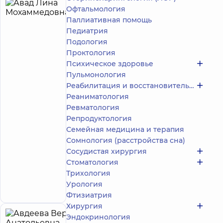
Авад
Офтальмология
24
Паллиативная помощь
Лина
лет опыта
Эксперт
Педиатрия
Мохаммедовна
Подология
4.9
624
/ 5
отзыва
Проктология
Психическое здоровье
Акушер-
гинеколог;
Пульмонология
Врач
Реабилитация и восстановительное лечение
ультразвуковой
Реаниматология
диагностики
Ревматология
Репродуктология
Медицинский
Семейная медицина и терапия
Центр
«Добробут»
Сомнология (расстройства сна)
для всей
Сосудистая хирургия
семьи на
Стоматология
Святошино
Трихология
ул.
Святошинская,
Запись к врачу
Урология
3-Б, г. Киев
Фтизиатрия
Хирургия
Эндокринология
Авдеева
21