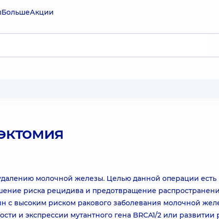
ы
Больше
Акции
тэктомия
 удалению молочной железы. Целью данной операции есть
ьшение риска рецидива и предотвращение распространен
ин с высоким риском ракового заболевания молочной желе
ти и экспрессии мутантного гена BRCA1/2 или развитии 