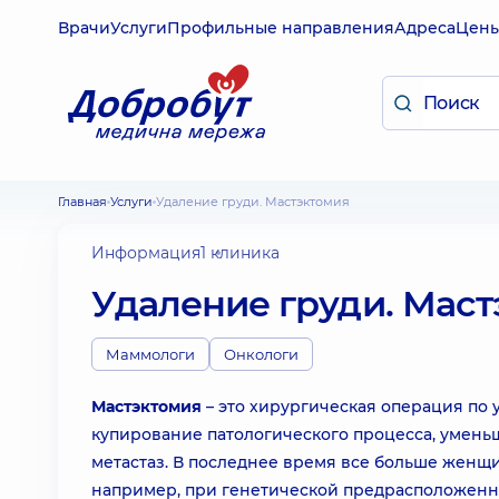
Врачи
Услуги
Профильные направления
Адреса
Цен
Главная
Услуги
Удаление груди. Мастэктомия
Информация
1 клиника
Удаление груди. Мас
Маммологи
Онкологи
Мастэктомия
– это хирургическая операция по
купирование патологического процесса, умен
метастаз. В последнее время все больше женщ
например, при генетической предрасположеннос