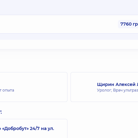
7760 г
Щирин Алексей 
т опыта
Уролог; Врач ультра
:
Добробут» 24/7 на ул.