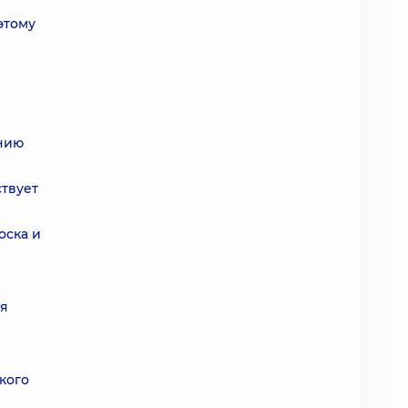
этому
ению
твует
оска и
ся
кого