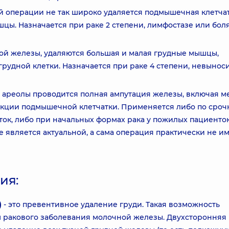
й операции не так широко удаляется подмышечная клетчат
цы. Назначается при раке 2 степени, лимфостазе или боля
й железы, удаляются большая и малая грудные мышцы,
грудной клетки. Назначается при раке 4 степени, невыно
 ареолы проводится полная ампутация железы, включая м
екции подмышечной клетчатки. Применяется либо по сро
ок, либо при начальных формах рака у пожилых пациенток
е является актуальной, а сама операция практически не и
ия:
)
- это превентивное удаление груди. Такая возможность
м ракового заболевания молочной железы. Двухсторонняя