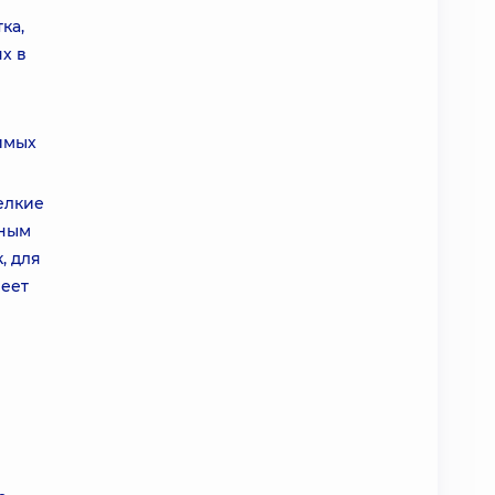
ка,
х в
симых
елкие
чным
, для
меет