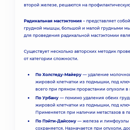
второй железе, решаются на профилактическую
Радикальная мастэктомия
– представляет собо
грудной мышцы, большой и малой грудными м
для проведения радикальной мастэктомии явл
Существует несколько авторских методик пров
от категории сложности.
По Холстеду-Майеру
— удаление молочной
жировой клетчатки из подмышки, под клю
всего при прямом прорастании опухоли в
По Урбану
— помимо удаления обеих гру
жировой клетчатки из подмышки, под клю
Применяется при наличии метастазов в п
По Пэйти-Дайсону
— железа и лимфоузлы 
сохраняется. Назначается при опухоли, до