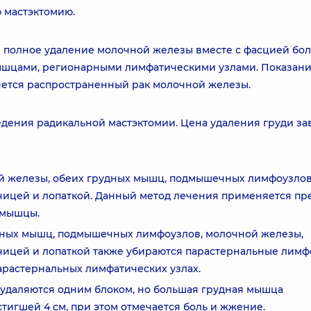
 мастэктомию.
й полное удаление молочной железы вместе с фасцией бо
ышцами, регионарными лимфатическими узлами. Показан
яется распространенный рак молочной железы.
едения радикальной мастэктомии. Цена удаления груди за
 железы, обеих грудных мышц, подмышечных лимфоузлов
чицей и лопаткой. Данный метод лечения применяется пр
 мышцы.
дных мышц, подмышечных лимфоузлов, молочной железы,
чицей и лопаткой также убираются парастернальные лимф
арастернальных лимфатических узлах.
удаляются одним блоком, но большая грудная мышца
стигшей 4 см, при этом отмечается боль и жжение.