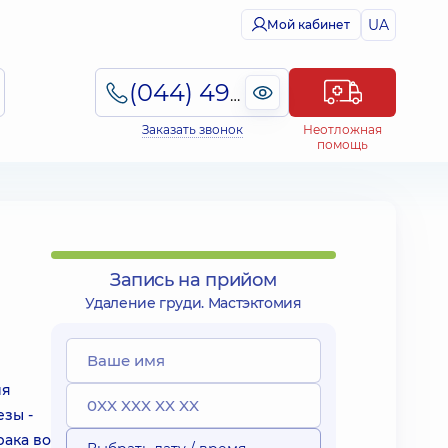
UA
Мой кабинет
(044) 495-2-888
Заказать звонок
Неотложная
помощь
Запись на прийом
Удаление груди. Мастэктомия
ия
зы -
рака во