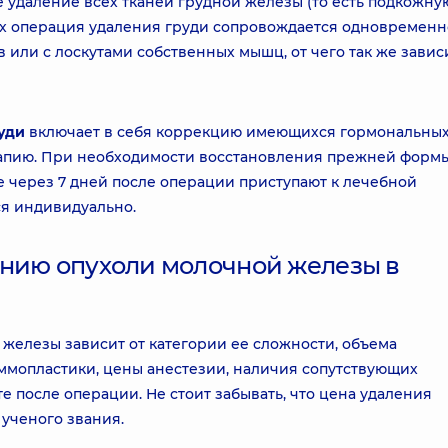
 удаление всех тканей грудной железы (то есть подкожну
аях операция удаления груди сопровождается одновремен
или с лоскутами собственных мышц, от чего так же завис
уди
включает в себя коррекцию имеющихся гормональны
рапию. При необходимости восстановления прежней форм
е через 7 дней после операции приступают к лечебной
я индивидуально.
ению опухоли молочной железы в
железы зависит от категории ее сложности, объема
ммопластики, цены анестезии, наличия сопутствующих
е после операции. Не стоит забывать, что цена удаления
 ученого звания.