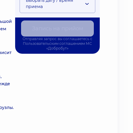
Выбрать дату / время
приема
льшой
Запись на прийом
ием
Отправляя запрос вы соглашаетесь с
Пользовательским соглашением
МС
«Добробут»
висит
,
ежде
оузлы.