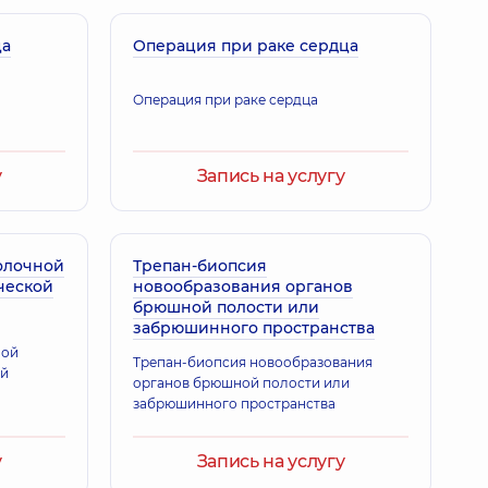
ца
Операция при раке сердца
Операция при раке сердца
у
Запись на услугу
олочной
Трепан-биопсия
ческой
новообразования органов
брюшной полости или
забрюшинного пространства
ной
Трепан-биопсия новообразования
ой
органов брюшной полости или
забрюшинного пространства
у
Запись на услугу