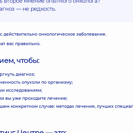
ь второе мнение опытного онколога?
гноз — не редкость.
вас действительно онкологическое заболевание.
чат вас правильно.
ем, чтобы:
ргнуть диагноз;
ненность опухоли по организму;
ым исследованиям;
ли вы уже проходите лечение;
ашем конкретном случае: методах лечения, лучших специа
тинг Центре — это: