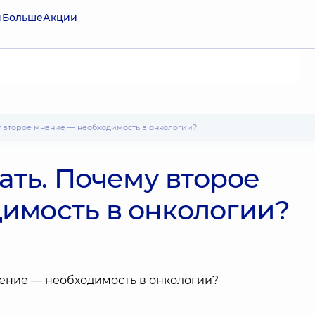
ы
Больше
Акции
ему второе мнение — необходимость в онкологии?
нать. Почему второе
имость в онкологии?