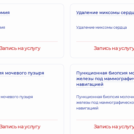
омия
Удаление миксомы серд
мия
Удаление миксомы сердца
Запись на услугу
Запись на услуг
ия мочевого пузыря
Пункционная биопсия м
железы под маммографи
навигацией
 мочевого пузыря
Пункционная биопсия молоч
железы под маммографическ
навигацией
Запись на услугу
Запись на услуг