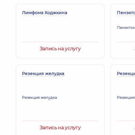
Лимфома Ходжкина
Пенэкт
Пенэкто
Запись на услугу
Резекция желудка
Резекц
Резекция желудка
Резекция
Запись на услугу