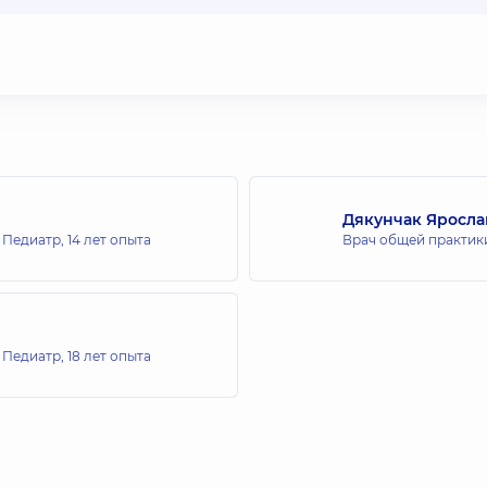
Дякунчак Яросл
; Педиатр,
14 лет опыта
Врач общей практики
; Педиатр,
18 лет опыта