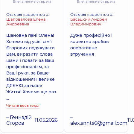
Впечатление от врача
Впечатление от врача
Отзывы пациентов о:
Отзывы пациентов о:
Шаповалова Елена
Басацкий Андрей
Андреевна
Владимирович
Шановна пані Олена!
Дуже професійно і
Хочемо від усієї сім‘ї
коректно зробив
Єгорових подякувати
оперативне
Вам, виразити слова
втручання
шани і поваги за Ваш
професіоналізм, за
Ваші руки, за Ваше
відношення! І велике
ДЯКУЮ за наше
Життя! Хочемо ще раз
...
Читать весь текст
– Геннадій
–
11.05.2026
11
Єгоров
alex.snnts6@gmail.com