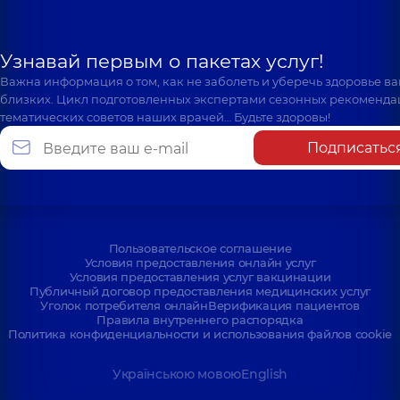
Узнавай первым о пакетах услуг!
Важна информация о том, как не заболеть и уберечь здоровье в
близких. Цикл подготовленных экспертами сезонных рекоменда
тематических советов наших врачей… Будьте здоровы!
Подписатьс
Пользовательское соглашение
Условия предоставления онлайн услуг
Условия предоставления услуг вакцинации
Публичный договор предоставления медицинских услуг
Уголок потребителя онлайн
Верификация пациентов
Правила внутреннего распорядка
Политика конфиденциальности и использования файлов cookie
Українською мовою
English