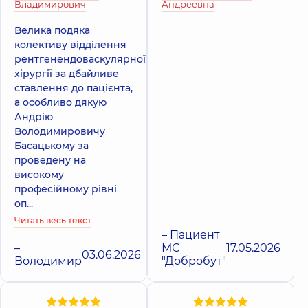
Владимирович
Андреевна
Велика подяка
колективу відділення
рентгенендоваскулярної
хірургії за дбайливе
ставлення до пацієнта,
а особливо дякую
Андрію
Володимировичу
Басацькому за
проведену на
високому
професійному рівні
оп...
Читать весь текст
– Пациент
–
МС
17.05.2026
03.06.2026
Володимир
"Добробут"