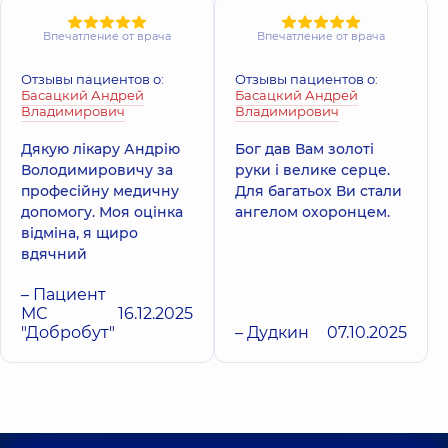
Впечатление от врача
Впечатление от врача
Отзывы пациентов о:
Отзывы пациентов о:
Басацкий Андрей
Басацкий Андрей
Владимирович
Владимирович
Дякую лікару Андрію
Бог дав Вам золоті
Володимировичу за
руки і велике серце.
професійну медичну
Для багатьох Ви стали
допомогу. Моя оцінка
ангелом охоронцем.
відміна, я щиро
вдячний
– Пациент
МС
16.12.2025
"Добробут"
– Дудкин
07.10.2025