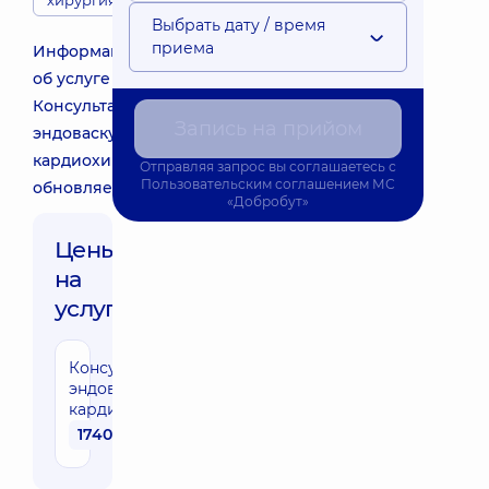
хирургия
Выбрать дату / время
приема
Информация
об услуге
Консультация
Запись на прийом
эндоваскулярного
кардиохирурга
Отправляя запрос вы соглашаетесь с
Пользовательским соглашением
МС
обновляется.
«Добробут»
Цены
на
услуги:
Консультация
эндоваскулярного
кардиохирурга
1740 грн