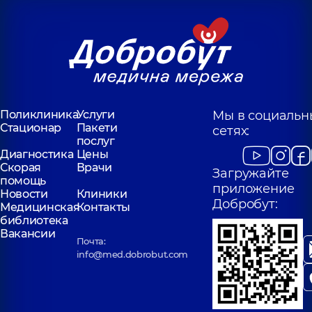
Поликлиника
Услуги
Мы в социальн
Стационар
Пакети
сетях:
послуг
Диагностика
Цены
Скорая
Врачи
Загружайте
помощь
приложение
Новости
Клиники
Добробут:
Медицинская
Контакты
библиотека
Вакансии
Почта:
info@med.dobrobut.com