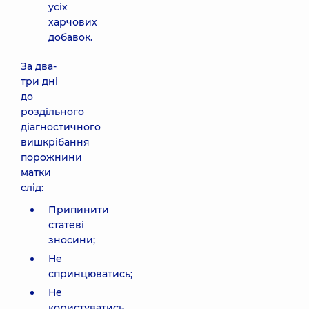
усіх
харчових
добавок.
За два-
три дні
до
роздільного
діагностичного
вишкрібання
порожнини
матки
слід:
Припинити
статеві
зносини;
Не
спринцюватись;
Не
користуватись