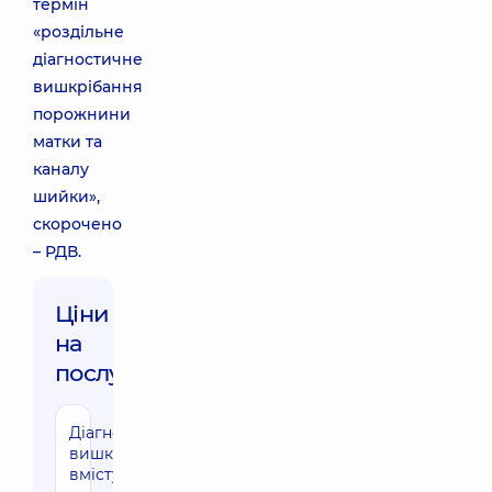
термін
«роздільне
діагностичне
вишкрібання
порожнини
матки та
каналу
шийки»,
скорочено
– РДВ.
Ціни
на
послуги:
Діагностичне
6860 грн
вишкрібання
вмісту