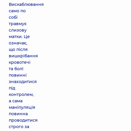
Вискаблювання
само по
собі
травмує
слизову
матки. Це
означає,
що після
вишкрібання
кровотечі
та болі
повинні
знаходитися
під
контролем,
а сама
маніпуляція
повинна
проводитися
строго за