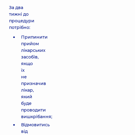
За два
тижні до
процедури
потрібно:
Припинити
прийом
лікарських
засобів,
якщо
їх
не
призначив
лікар,
який
буде
проводити
вишкрібання;
Відмовитись
від