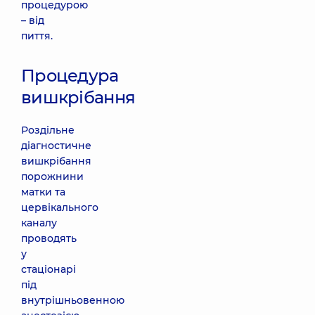
процедурою
– від
пиття.
Процедура
вишкрібання
Роздільне
діагностичне
вишкрібання
порожнини
матки та
цервікального
каналу
проводять
у
стаціонарі
під
внутрішньовенною