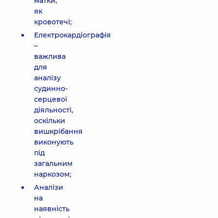
матки,
як
кровотечі;
Електрокардіографія
–
важлива
для
аналізу
судинно-
серцевої
діяльності,
оскільки
вишкрібання
виконують
під
загальним
наркозом;
Аналізи
на
наявність