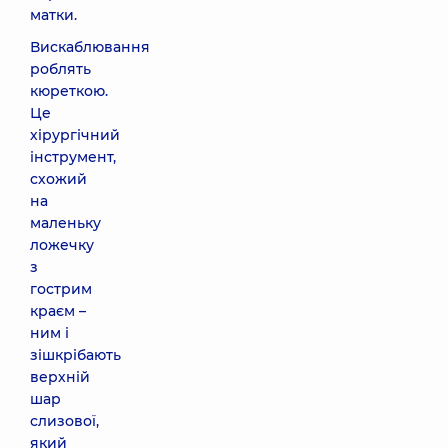
матки.
Вискаблювання
роблять
кюреткою.
Це
хірургічний
інструмент,
схожий
на
маленьку
ложечку
з
гострим
краєм –
ним і
зішкрібають
верхній
шар
слизової,
який