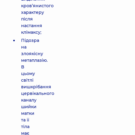
кров’янистого
характеру
після
настання
клімаксу;
Підозра
на
злоякісну
метаплазію.
В
цьому
світлі
вишкрібання
цервікального
каналу
шийки
матки
та її
тіла
має