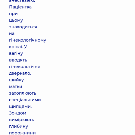
анестезією.
Пацієнтка
при
цьому
знаходиться
на
гінекологічному
кріслі. У
вагіну
вводять
гінекологічне
дзеркало,
шийку
матки
захоплюють
спеціальними
щипцями.
Зондом
вимірюють
глибину
порожнини