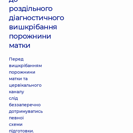
роздільного
діагностичного
вишкрібання
порожнини
матки
Перед
вишкрібанням
порожнини
матки та
цервікального
каналу
слід
беззаперечно
дотримуватись
певної
схеми
підготовки.