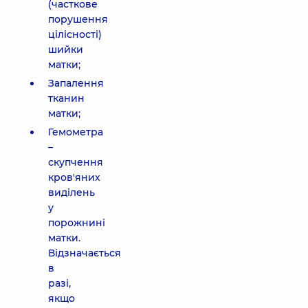
(часткове
порушення
цілісності)
шийки
матки;
Запалення
тканин
матки;
Гемометра
–
скупчення
кров'яних
виділень
у
порожнині
матки.
Відзначається
в
разі,
якщо