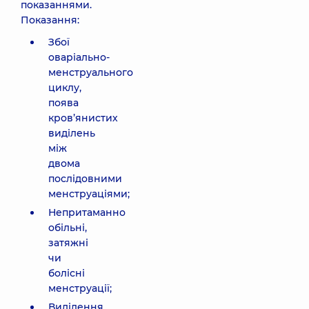
показаннями.
Показання:
Збої
оваріально-
менструального
циклу,
поява
кров’янистих
виділень
між
двома
послідовними
менструаціями;
Непритаманно
обільні,
затяжні
чи
болісні
менструації;
Виділення