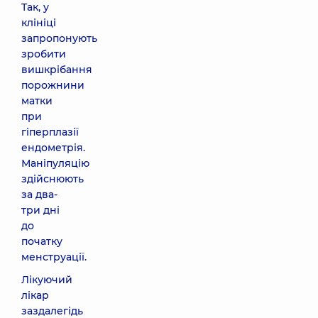
Так, у
клініці
запропонують
зробити
вишкрібання
порожнини
матки
при
гіперплазії
ендометрія.
Маніпуляцію
здійснюють
за два-
три дні
до
початку
менструації.
Лікуючий
лікар
заздалегідь