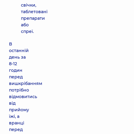
свічки,
таблетовані
препарати
або
спреї.
В
останній
день за
8-12
годин
перед
вишкрібанням
потрібно
відмовитись
від
прийому
їжі, а
вранці
перед