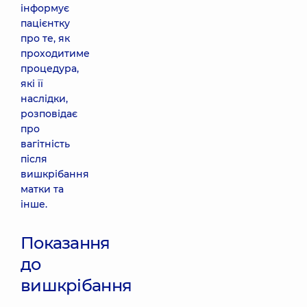
інформує
пацієнтку
про те, як
проходитиме
процедура,
які її
наслідки,
розповідає
про
вагітність
після
вишкрібання
матки та
інше.
Показання
до
вишкрібання