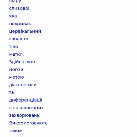
шару
слизової,
яка
покриває
цервікальний
канал та
тіло
матки.
Здійснюють
його з
метою
діагностики
та
диференціації
гінекологічних
захворювань.
Використовують
також