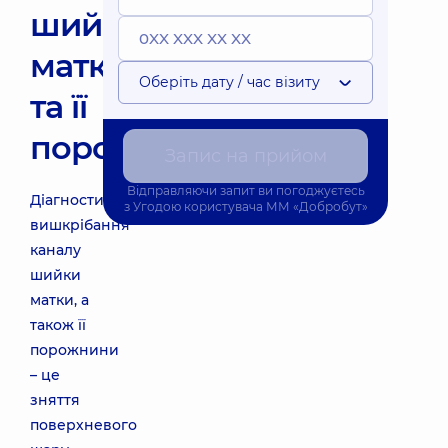
шийки
матки
Оберіть дату / час візиту
та її
порожнини
Запис на прийом
Відправляючи запит ви погоджуєтесь
Діагностичне
з
Угодою користувача
ММ «Добробут»
вишкрібання
каналу
шийки
матки, а
також її
порожнини
– це
зняття
поверхневого