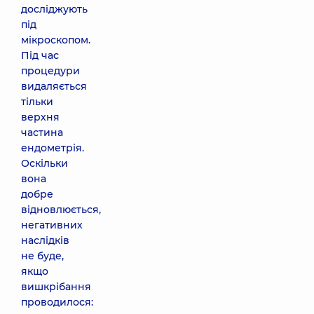
досліджують
під
мікроскопом.
Під час
процедури
видаляється
тільки
верхня
частина
ендометрія.
Оскільки
вона
добре
відновлюється,
негативних
наслідків
не буде,
якщо
вишкрібання
проводилося: