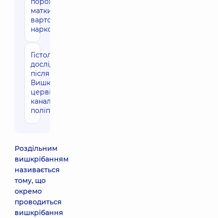
порожнини
матки (без
вартості
наркозу)
Гістологічне
1420 грн
дослідження
після
Вишкрібання
цервікального
каналу,
поліпектомія
Роздільним
вишкрібанням
називається
тому, що
окремо
проводиться
вишкрібання