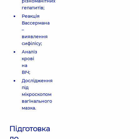
різноманітних
гепатитів;
Реакція
Вассермана
–
виявлення
сифілісу;
Аналіз
крові
на
ВІЧ;
Дослідження
під
мікроскопом
вагінального
мазка.
Підготовка
до