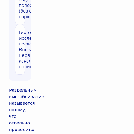
полости матки
(без стоимости
наркоза)
Гистологическое
1420 грн
исследование
после
Выскабливание
цервикального
канала,
полипектомия
Раздельным
выскабливание
называется
потому,
что
отдельно
проводится