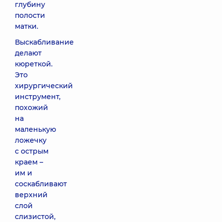
глубину
полости
матки.
Выскабливание
делают
кюреткой.
Это
хирургический
инструмент,
похожий
на
маленькую
ложечку
с острым
краем –
им и
соскабливают
верхний
слой
слизистой,