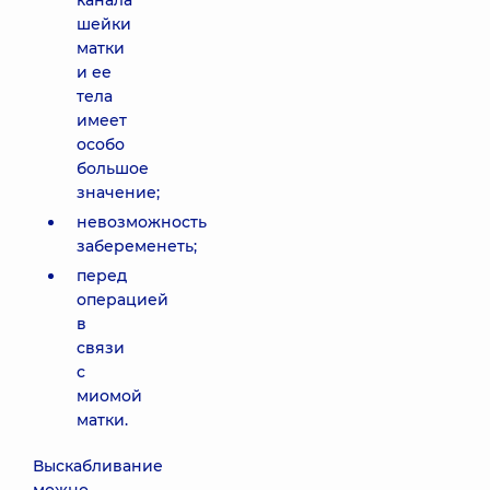
канала
шейки
матки
и ее
тела
имеет
особо
большое
значение;
невозможность
забеременеть;
перед
операцией
в
связи
с
миомой
матки.
Выскабливание