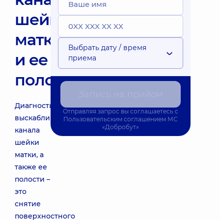
шейки
матки
Выбрать дату / время
и ее
приема
полости
Запись на прийом
Диагностическое
Отправляя запрос вы соглашаетесь с
выскабливание
Пользовательским соглашением
МС
«Добробут»
канала
шейки
матки, а
также ее
полости –
это
снятие
поверхностного