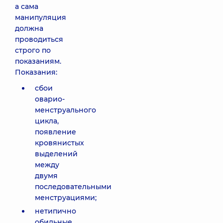
а сама
манипуляция
должна
проводиться
строго по
показаниям.
Показания:
сбои
оварио-
менструального
цикла,
появление
кровянистых
выделений
между
двумя
последовательными
менструациями;
нетипично
обильные,