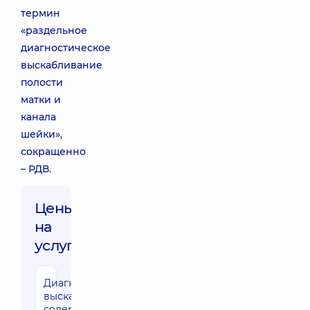
термин
«раздельное
диагностическое
выскабливание
полости
матки и
канала
шейки»,
сокращенно
– РДВ.
Цены
на
услуги:
Диагностическое
6860 грн
выскабливание
содержимого