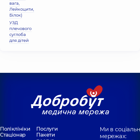
вага,
Лейкоцити,
Бiлок)
УЗД
плечового
суглоба
для дітей
Поліклініки
Послуги
Ми в соціаль
Стаціонар
Пакети
мережах: