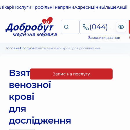
Лікарі
Послуги
Профільні напрями
Адреси
Ціни
Більше
Акції
(044) 495-2-888
Замовити дзвінок
Головна
Послуги
Взяття венозної крові для дослідження
Взяття
Запис на послугу
венозної
крові
для
дослідження