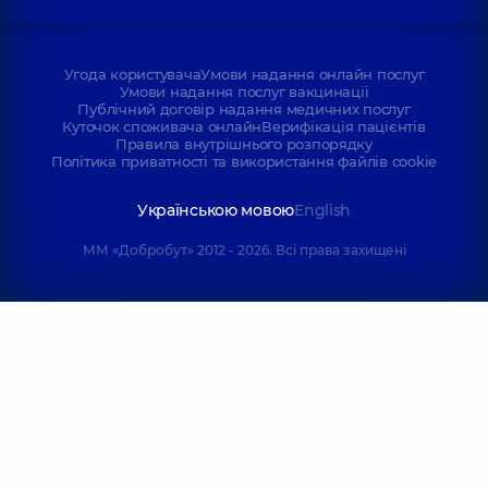
Угода користувача
Умови надання онлайн послуг
Умови надання послуг вакцинації
Публічний договір надання медичних послуг
Куточок споживача онлайн
Верифікація пацієнтів
Правила внутрішнього розпорядку
Політика приватності та використання файлів cookie
Українською мовою
English
ММ «Добробут» 2012 - 2026. Всі права захищені