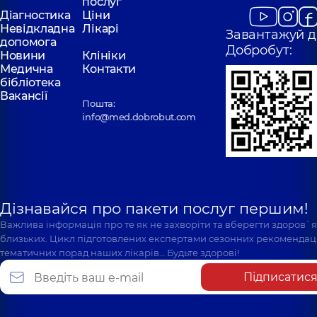
послуг
Діагностика
Ціни
Невідкладна
Лікарі
Завантажуй д
допомога
Добробут:
Новини
Клініки
Медична
Контакти
бібліотека
Вакансії
Пошта:
info@med.dobrobut.com
Дізнавайся про пакети послуг першим!
Важлива інформація про те як не захворіти та вберегти здоров`
близьких. Цикл підготовлених експертами сезонних рекомендаці
тематичних порад наших лікарів… Будьте здорові!
Підписатис