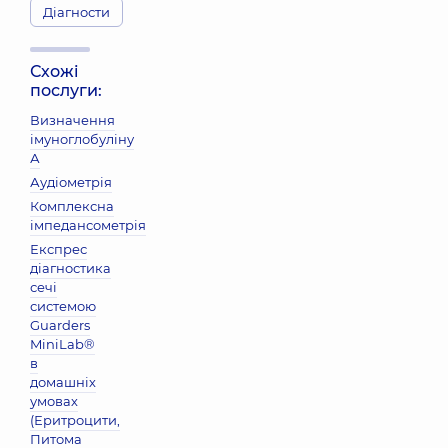
Діагности
Схожі
послуги:
Визначення
імуноглобуліну
А
Аудіометрія
Комплексна
імпедансометрія
Експрес
діагностика
сечі
системою
Guarders
MiniLab®
в
домашніх
умовах
(Еритроцити,
Питома