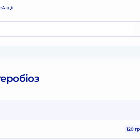
е
Акції
теробіоз
120 г