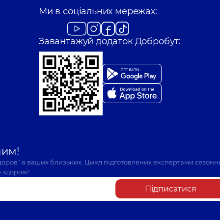
Ми в соціальних мережах:
Завантажуй додаток Добробут:
шим!
здоров`я ваших близьких. Цикл підготовлених експертами сезонн
 здорові!
Підписатися