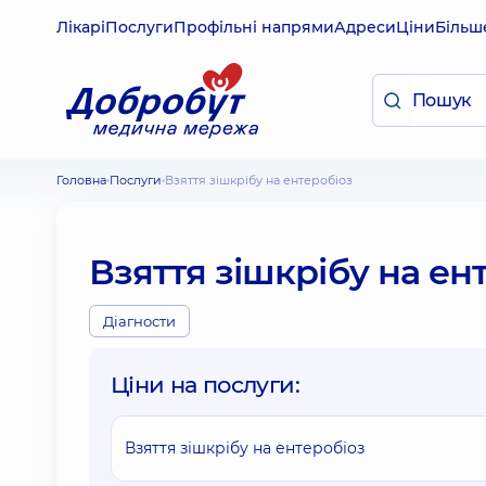
Лікарі
Послуги
Профільні напрями
Адреси
Ціни
Більш
Головна
Послуги
Взяття зішкрібу на ентеробіоз
Взяття зішкрібу на ен
Діагности
Ціни на послуги:
Взяття зішкрібу на ентеробіоз