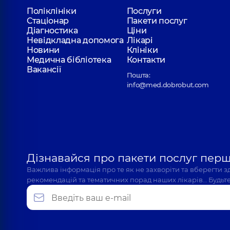
Поліклініки
Послуги
Стаціонар
Пакети послуг
Діагностика
Ціни
Невідкладна допомога
Лікарі
Новини
Клініки
Медична бібліотека
Контакти
Вакансії
Пошта:
info@med.dobrobut.com
Дізнавайся про пакети послуг пер
Важлива інформація про те як не захворіти та вберегти 
рекомендацій та тематичних порад наших лікарів… Будьте