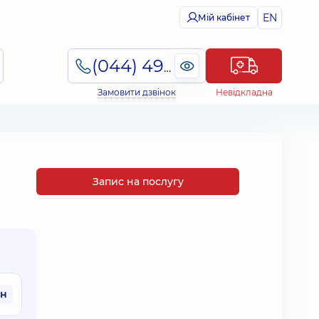
EN
Мій кабінет
(044) 495-2-888
Замовити дзвінок
Невідкладна
Запис на послугу
рн