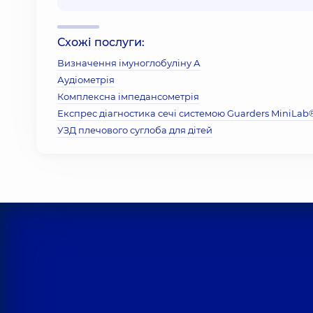
Схожі послуги:
Визначення імуноглобуліну А
Аудіометрія
Комплексна імпедансометрія
Експрес діагностика сечі системою Guarders MiniLab
УЗД плечового суглоба для дітей