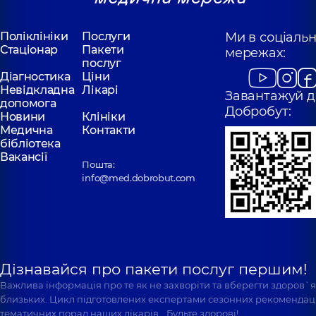
Поліклініки
Послуги
Ми в соціаль
Стаціонар
Пакети
мережах:
послуг
Діагностика
Ціни
Невідкладна
Лікарі
Завантажуй д
допомога
Добробут:
Новини
Клініки
Медична
Контакти
бібліотека
Вакансії
Пошта:
info@med.dobrobut.com
Дізнавайся про пакети послуг першим!
Важлива інформація про те як не захворіти та вберегти здоров`
близьких. Цикл підготовлених експертами сезонних рекомендаці
тематичних порад наших лікарів… Будьте здорові!