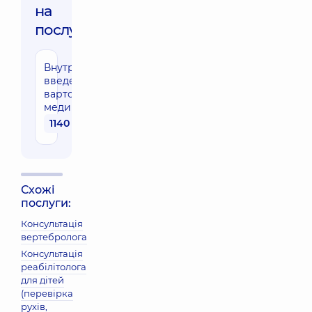
на
послуги:
Внутрішньокісткове
введення ліків (без
вартості
медикаментів)
1140 грн
Схожі
послуги:
Консультація
вертебролога
Консультація
реабілітолога
для дітей
(перевірка
рухів,