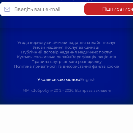
Підписатис
Угода користувача
Умови надання онлайн послуг
Умови надання послуг вакцинації
Публічний договір надання медичних послуг
Куточок споживача онлайн
Верифікація пацієнтів
Правила внутрішнього розпорядку
Політика приватності та використання файлів cookie
Українською мовою
English
ММ «Добробут» 2012 - 2026. Всі права захищені