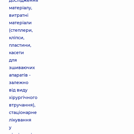
дослідження
матеріалу,
витратні
матеріали
(степлери,
кліпси,
пластини,
касети
для
зшиваючих
апаратів -
залежно
від виду
хірургічного
втручання),
стаціонарне
лікування
у