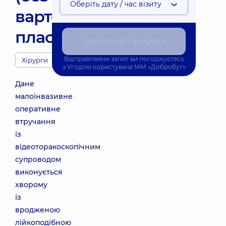
Оберіть дату / час візиту
вартості
пластини)
Запис на прийом
Відправляючи запит ви погоджуєтесь
Хірурги
з
Угодою користувача
ММ «Добробут»
Дане
малоінвазивне
оперативне
втручання
із
відеоторакоскопічним
супроводом
виконується
хворому
із
вродженою
лійкоподібною