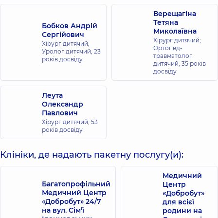
Верещагіна
Тетяна
Бобков Андрій
Миколаївна
Сергійович
Хірург дитячий;
Хірург дитячий;
Ортопед-
Уролог дитячий,
23
травматолог
років досвіду
дитячий,
35 років
досвіду
Леута
Олександр
Павлович
Хірург дитячий,
53
років досвіду
Клініки, де надають пакетну послугу(и):
Медичний
Багатопрофільний
Центр
Медичний Центр
«Добробут»
«Добробут» 24/7
для всієї
на вул. Сім’ї
родини на