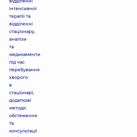
відділенні
інтенсивної
терапії та
відділенні
стаціонару,
аналізи
та
медикаменти
під час
перебування
хворого
в
стаціонарі,
додаткові
методи
обстеження
та
консультації