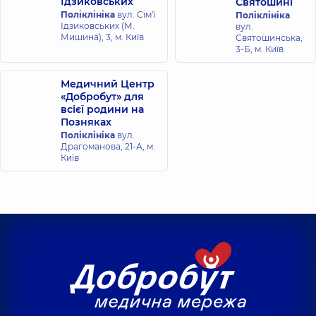
Ідзиковських
Святошині
Поліклініка
вул. Сім'ї
Поліклініка
Ідзиковських (М.
вул.
Мишина), 3, м. Київ
Святошинська,
3-Б, м. Київ
Медичний Центр
«Добробут» для
всієї родини на
Позняках
Поліклініка
вул.
Драгоманова, 21-А, м.
Київ