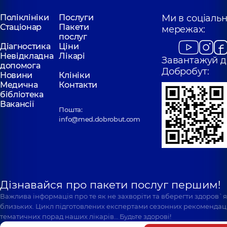
Поліклініки
Послуги
Ми в соціаль
Стаціонар
Пакети
мережах:
послуг
Діагностика
Ціни
Невідкладна
Лікарі
Завантажуй д
допомога
Добробут:
Новини
Клініки
Медична
Контакти
бібліотека
Вакансії
Пошта:
info@med.dobrobut.com
Дізнавайся про пакети послуг першим!
Важлива інформація про те як не захворіти та вберегти здоров`
близьких. Цикл підготовлених експертами сезонних рекомендаці
тематичних порад наших лікарів… Будьте здорові!