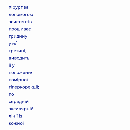
Хірург за
допомогою
асистентів
прошиває
гридину
у н/
третині,
виводить
її у
положення
помірної
гіперкорекції;
по
середній
аксилярній
лінії із
кожної