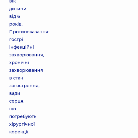
вік
дитини
від 6
років.
Протипоказання:
гострі
інфекційні
захворювання,
хронічні
захворювання
в стані
загострення;
вади
серця,
що
потребують
хірургічної
корекції.