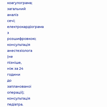
коагулограма;
загальний
аналіз
сечі;
електрокардіограма
з
розшифровкою;
консультація
анестезіолога
(не
пізніше,
ніж за 24
години
до
запланованої
операції);
консультація
педіатра.