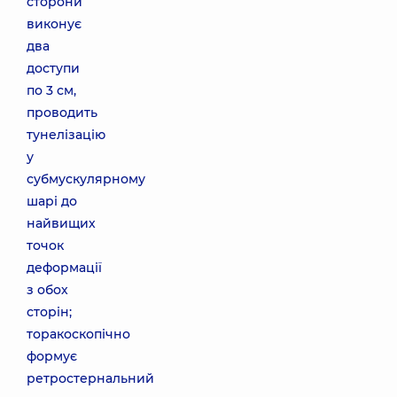
сторони
виконує
два
доступи
по 3 см,
проводить
тунелізацію
у
субмускулярному
шарі до
найвищих
точок
деформації
з обох
сторін;
торакоскопічно
формує
ретростернальний