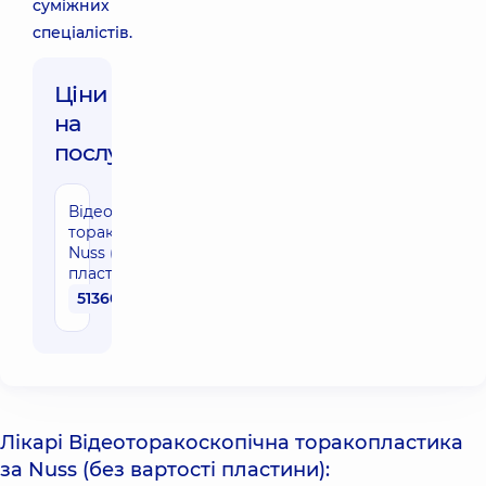
суміжних
спеціалістів.
Ціни
на
послуги:
Відеоторакоскопічна
торакопластика за
Nuss (без вартості
пластини)
51360 грн
Лікарі Відеоторакоскопічна торакопластика
за Nuss (без вартості пластини):