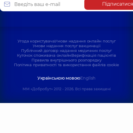
Підписатис
Угода користувача
Умови надання онлайн послуг
Умови надання послуг вакцинації
Публічний договір надання медичних послуг
Куточок споживача онлайн
Верифікація пацієнтів
Правила внутрішнього розпорядку
Політика приватності та використання файлів cookie
Українською мовою
English
ММ «Добробут» 2012 - 2026. Всі права захищені