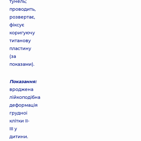
тунель;
проводить,
розвертає,
фіксує
коригуючу
титанову
пластину
(за
показами).
Показання:
вроджена
лійкоподібна
деформація
грудної
клітки II-
III у
дитини.