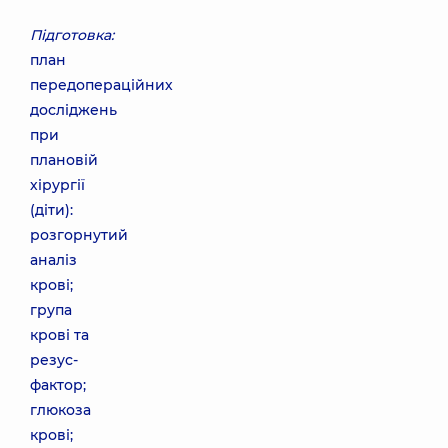
Підготовка:
план
передопераційних
досліджень
при
плановій
хірургії
(діти):
розгорнутий
аналіз
крові;
група
крові та
резус-
фактор;
глюкоза
крові;