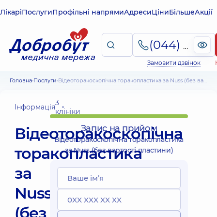
Лікарі
Послуги
Профільні напрями
Адреси
Ціни
Більше
Акції
(044) 495-2-888
Замовити дзвінок
Головна
Послуги
Відеоторакоскопічна торакопластика за Nuss (без вартості пластини)
3
Інформація
клініки
Запис на прийом
Відеоторакоскопічна
Відеоторакоскопічна торакопластика
торакопластика
за Nuss (без вартості пластини)
за
Nuss
(без