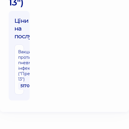
13")
Ціни
на
послуги:
Вакцинація
проти
пневмококової
інфекції
("Превенар
13")
5170 грн