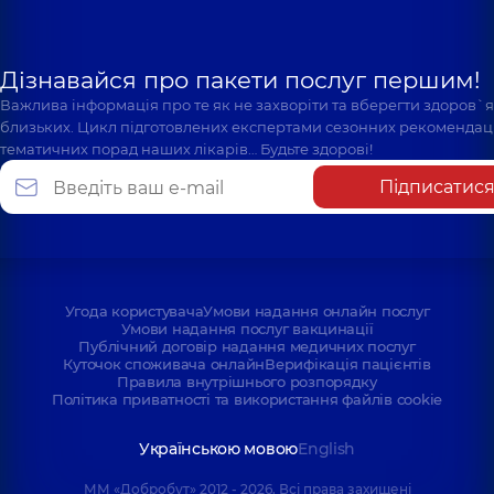
Дізнавайся про пакети послуг першим!
Важлива інформація про те як не захворіти та вберегти здоров`
близьких. Цикл підготовлених експертами сезонних рекомендаці
тематичних порад наших лікарів… Будьте здорові!
Підписатис
Угода користувача
Умови надання онлайн послуг
Умови надання послуг вакцинації
Публічний договір надання медичних послуг
Куточок споживача онлайн
Верифікація пацієнтів
Правила внутрішнього розпорядку
Політика приватності та використання файлів cookie
Українською мовою
English
ММ «Добробут» 2012 - 2026. Всі права захищені