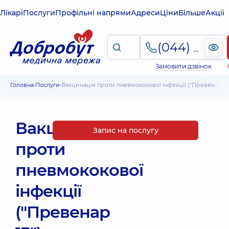
Лікарі
Послуги
Профільні напрями
Адреси
Ціни
Більше
Акції
(044) 495-2-888
Замовити дзвінок
Головна
Послуги
Вакцинація проти пневмококової інфекції ("Превенар 13")
Вакцинація
Запис на послугу
проти
пневмококової
інфекції
("Превенар