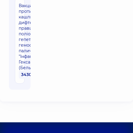
Вакцинація
проти
кашлюку,
дифтерії,
правця,
поліомієліту,
гепетита В,
гемофільної
палички
"Інфанрікс
Гекса"
(Бельгія)
3430 грн