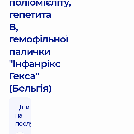
поліомієліту,
гепетита
В,
гемофільної
палички
"Інфанрікс
Гекса"
(Бельгія)
Ціни
на
послуги: