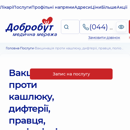
Лікарі
Послуги
Профільні напрями
Адреси
Ціни
Більше
Акції
(044) 495-2-888
Замовити дзвінок
Головна
Послуги
Вакцинація проти кашлюку, дифтерії, правця, поліомієліту, гепетита В, гемофільної палички "Інфанрікс Гекса" (Бельгія)
Вакцинація
Запис на послугу
проти
кашлюку,
дифтерії,
правця,