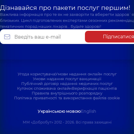
Дізнавайся про пакети послуг першим!
Важлива інформація про те як не захворіти та вберегти здоров`
близьких. Цикл підготовлених експертами сезонних рекомендаці
тематичних порад наших лікарів… Будьте здорові!
Підписатис
Угода користувача
Умови надання онлайн послуг
Умови надання послуг вакцинації
Публічний договір надання медичних послуг
Куточок споживача онлайн
Верифікація пацієнтів
Правила внутрішнього розпорядку
Політика приватності та використання файлів cookie
Українською мовою
English
ММ «Добробут» 2012 - 2026. Всі права захищені