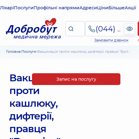
Лікарі
Послуги
Профільні напрями
Адреси
Ціни
Більше
Акції
(044) 495-2-888
Замовити дзвінок
Головна
Послуги
Вакцинація проти кашлюку, дифтерії, правця "Бустрікс" (Бельгія)
Вакцинація
Запис на послугу
проти
кашлюку,
дифтерії,
правця