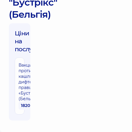
"Бустрікс"
(Бельгія)
Ціни
на
послуги:
Вакцинація
проти
кашлюку,
дифтерії,
правця
«Бустрікс»
(Бельгия)
1820 грн