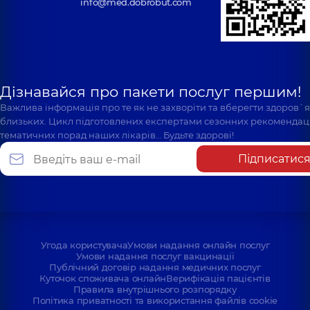
info@med.dobrobut.com
Дізнавайся про пакети послуг першим!
Важлива інформація про те як не захворіти та вберегти здоров`
близьких. Цикл підготовлених експертами сезонних рекомендаці
тематичних порад наших лікарів… Будьте здорові!
Підписатис
Угода користувача
Умови надання онлайн послуг
Умови надання послуг вакцинації
Публічний договір надання медичних послуг
Куточок споживача онлайн
Верифікація пацієнтів
Правила внутрішнього розпорядку
Політика приватності та використання файлів cookie