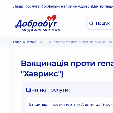
Лікарі
Послуги
Профільні напрями
Адреси
Ціни
Більш
Головна
Послуги
Вакцинація проти гепатиту А дітям до 19 років ( "Х
Вакцинація проти гепат
"Хаврикс")
Ціни на послуги:
Вакцинація проти гепатиту А дітям до 19 рок