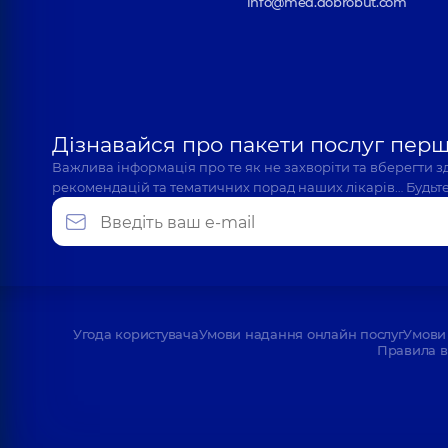
info@med.dobrobut.com
Дізнавайся про пакети послуг пер
Важлива інформація про те як не захворіти та вберегти 
рекомендацій та тематичних порад наших лікарів… Будьте
Угода користувача
Умови надання онлайн послуг
Умови 
Правила в