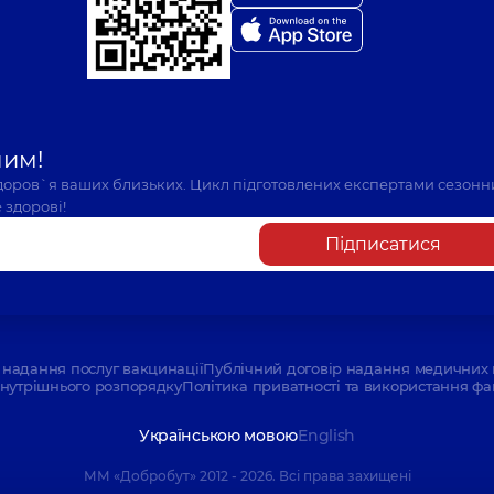
шим!
здоров`я ваших близьких. Цикл підготовлених експертами сезонн
 здорові!
Підписатися
надання послуг вакцинації
Публічний договір надання медичних 
нутрішнього розпорядку
Політика приватності та використання фа
Українською мовою
English
ММ «Добробут» 2012 - 2026. Всі права захищені