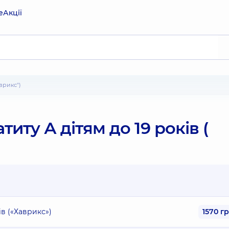
е
Акції
аврикс")
иту А дітям до 19 років (
ів («Хаврикс»)
1570 г