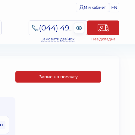
EN
Мій кабінет
(044) 495-2-888
Замовити дзвінок
Невідкладна
Запис на послугу
рн