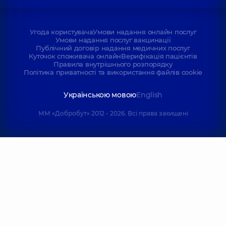
Угода користувача
Умови надання онлайн послуг
Умови надання послуг вакцинації
Публічний договір надання медичних послуг
Куточок споживача онлайн
Верифікація пацієнтів
Правила внутрішнього розпорядку
Політика приватності та використання файлів cookie
Українською мовою
English
ММ «Добробут» 2012 - 2026. Всі права захищені