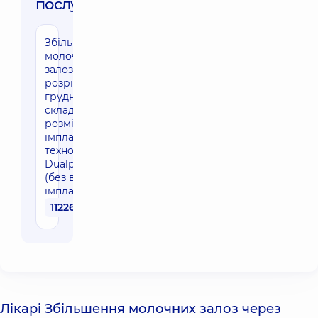
послуги:
Збільшення
молочних
залоз через
розріз під
грудною
складкою з
розміщенням
імплантів по
технології
Dualplane
(без вартості
імплантів)
112260 грн
Лікарі Збільшення молочних залоз через