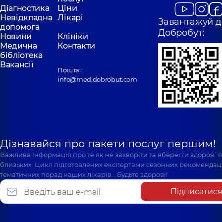
Діагностика
Ціни
Невідкладна
Лікарі
Завантажуй д
допомога
Добробут:
Новини
Клініки
Медична
Контакти
бібліотека
Вакансії
Пошта:
info@med.dobrobut.com
Дізнавайся про пакети послуг першим!
Важлива інформація про те як не захворіти та вберегти здоров`
близьких. Цикл підготовлених експертами сезонних рекомендаці
тематичних порад наших лікарів… Будьте здорові!
Підписатис