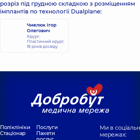
розріз під грудною складкою з розміщенням
імплантів по технології Dualplane:
Чмелюк Ігор
Олегович
Хірург;
Пластичний хірург,
18 років досвіду
Поліклініки
Послуги
Ми в соціаль
Стаціонар
Пакети
мережах:
послуг