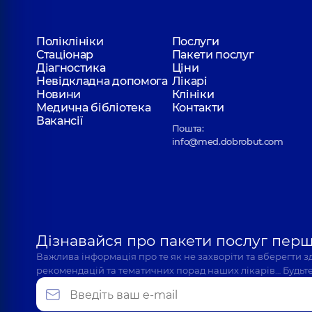
Поліклініки
Послуги
Стаціонар
Пакети послуг
Діагностика
Ціни
Невідкладна допомога
Лікарі
Новини
Клініки
Медична бібліотека
Контакти
Вакансії
Пошта:
info@med.dobrobut.com
Дізнавайся про пакети послуг пер
Важлива інформація про те як не захворіти та вберегти 
рекомендацій та тематичних порад наших лікарів… Будьте