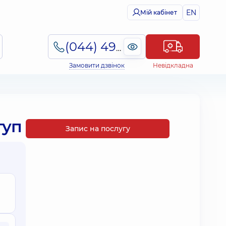
EN
Мій кабінет
(044) 495-2-888
Замовити дзвінок
Невідкладна
туп
Запис на послугу