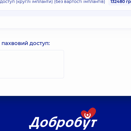
ступ (круглі імпланти) (без вартості імплантів)
132480 г
 пахвовий доступ: