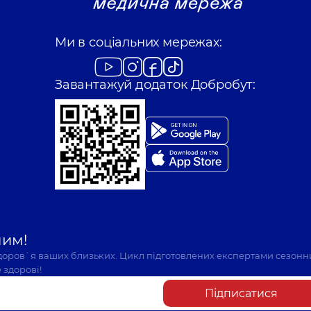
Ми в соціальних мережах:
Завантажуй додаток Добробут:
шим!
здоров`я ваших близьких. Цикл підготовлених експертами сезонн
 здорові!
Підписатися