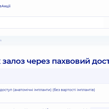
е
Акції
п
залоз через пахвовий дос
ступ (анатомічні імпланти) (без вартості імплантів)