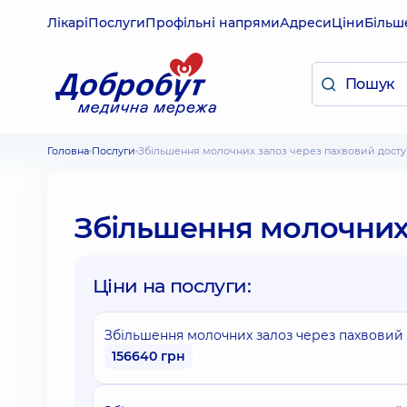
Лікарі
Послуги
Профільні напрями
Адреси
Ціни
Більш
Головна
Послуги
Збільшення молочних залоз через пахвовий досту
Збільшення молочних 
Ціни на послуги:
Збільшення молочних залоз через пахвовий до
156640 грн