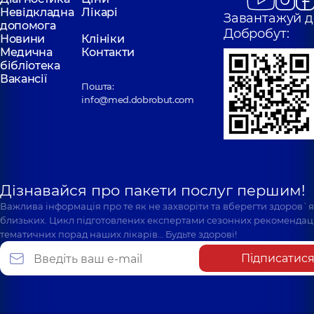
Невідкладна
Лікарі
Завантажуй д
допомога
Добробут:
Новини
Клініки
Медична
Контакти
бібліотека
Вакансії
Пошта:
info@med.dobrobut.com
Дізнавайся про пакети послуг першим!
Важлива інформація про те як не захворіти та вберегти здоров`
близьких. Цикл підготовлених експертами сезонних рекомендаці
тематичних порад наших лікарів… Будьте здорові!
Підписатис