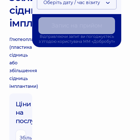
Оберіть дату / час візиту
сідниць
імплантами)
Запис на прийом
Відправляючи запит ви погоджуєтесь
Глютеопластика
з
Угодою користувача
ММ «Добробут»
(пластика
сідниць
або
збільшення
сідниць
імплантами)
Ціни
на
послуги:
Збільшення