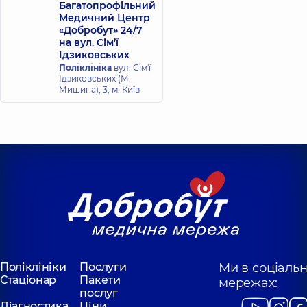
Багатопрофільний
Медичний Центр
«Добробут» 24/7
на вул. Сім’ї
Ідзиковських
Поліклініка
вул. Сім'ї
Ідзиковських (М.
Мишина), 3, м. Київ
Поліклініки
Послуги
Ми в соціаль
Стаціонар
Пакети
мережах:
послуг
Діагностика
Ціни