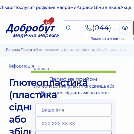
Лікарі
Послуги
Профільні напрями
Адреси
Ціни
Більше
Акції
(044) 495-2-888
Замовити дзвінок
Головна
Послуги
Глютеопластика (пластика сідниць або збільшення сідниць імплантами)
1
Інформація
клініка
Запис на прийом
Глютеопластика
Глютеопластика (пластика сідниць або
(пластика
збільшення сідниць імплантами)
сідниць
або
збільшення