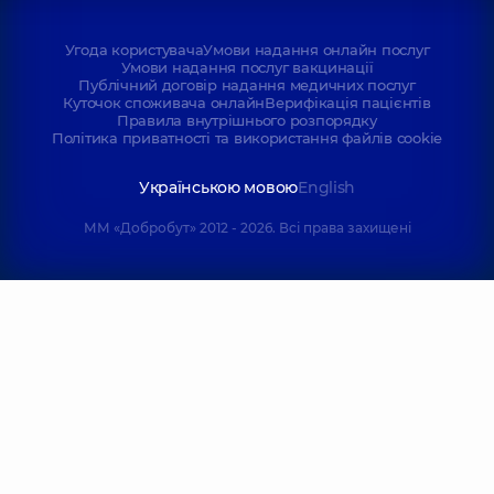
Угода користувача
Умови надання онлайн послуг
Умови надання послуг вакцинації
Публічний договір надання медичних послуг
Куточок споживача онлайн
Верифікація пацієнтів
Правила внутрішнього розпорядку
Політика приватності та використання файлів cookie
Українською мовою
English
ММ «Добробут» 2012 - 2026. Всі права захищені