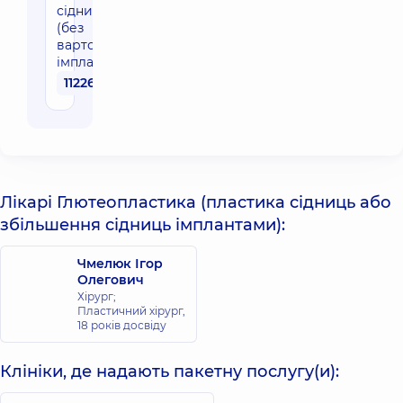
сідниць
(без
вартості
імплантів)
112260 грн
Лікарі Глютеопластика (пластика сідниць або
збільшення сідниць імплантами):
Чмелюк Ігор
Олегович
Хірург;
Пластичний хірург,
18 років досвіду
Клініки, де надають пакетну послугу(и):