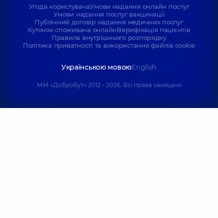
Угода користувача
Умови надання онлайн послуг
Умови надання послуг вакцинації
Публічний договір надання медичних послуг
Куточок споживача онлайн
Верифікація пацієнтів
Правила внутрішнього розпорядку
Політика приватності та використання файлів cookie
Українською мовою
English
ММ «Добробут» 2012 - 2026. Всі права захищені