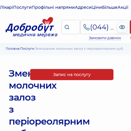
Лікарі
Послуги
Профільні напрями
Адреси
Ціни
Більше
Акції
(044) 495-2-888
Замовити дзвінок
Головна
Послуги
Зменшення молочних залоз з періореолярним рубцем
Зменшення
Запис на послугу
молочних
залоз
з
періореолярним