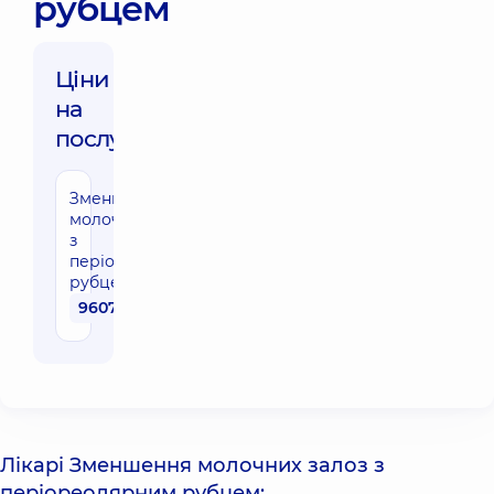
рубцем
Ціни
на
послуги:
Зменшення
молочних залоз
з
періореолярним
рубцем
96070 грн
Лікарі Зменшення молочних залоз з
періореолярним рубцем: