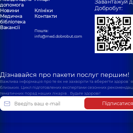
Завантажуй д
допомога
Добробут:
Новини
Клініки
Медична
Контакти
бібліотека
Вакансії
Пошта:
info@med.dobrobut.com
Дізнавайся про пакети послуг першим!
Важлива інформація про те як не захворіти та вберегти здоров`
близьких. Цикл підготовлених експертами сезонних рекомендаці
тематичних порад наших лікарів… Будьте здорові!
Підписатис