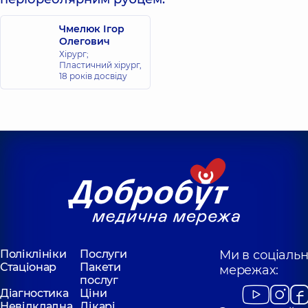
Чмелюк Ігор
Олегович
Хірург;
Пластичний хірург,
18 років досвіду
Поліклініки
Послуги
Ми в соціаль
Стаціонар
Пакети
мережах:
послуг
Діагностика
Ціни
Невідкладна
Лікарі