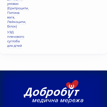
умовах
(Еритроцити,
Питома
вага,
Лейкоцити,
Бiлок)
УЗД
плечового
суглоба
для дітей