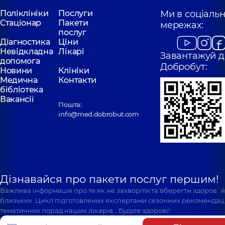
Поліклініки
Послуги
Ми в соціаль
Стаціонар
Пакети
мережах:
послуг
Діагностика
Ціни
Невідкладна
Лікарі
Завантажуй д
допомога
Добробут:
Новини
Клініки
Медична
Контакти
бібліотека
Вакансії
Пошта:
info@med.dobrobut.com
Дізнавайся про пакети послуг першим!
Важлива інформація про те як не захворіти та вберегти здоров`
близьких. Цикл підготовлених експертами сезонних рекомендаці
тематичних порад наших лікарів… Будьте здорові!