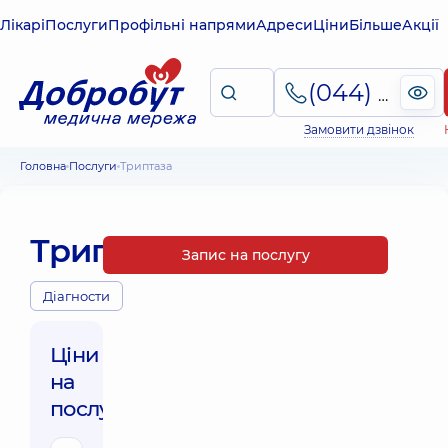
Лікарі
Послуги
Профільні напрями
Адреси
Ціни
Більше
Акції
(044) 495-2-888
Замовити дзвінок
Головна
Послуги
Триптаза
Триптаза
Запис на послугу
Діагности
Ціни
на
послуги: