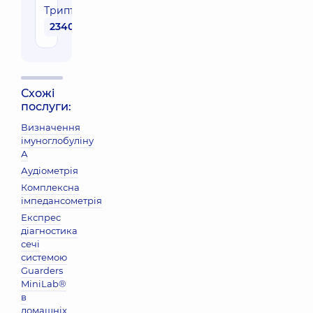
Триптаза
2340 грн
Схожі
послуги:
Визначення
імуноглобуліну
А
Аудіометрія
Комплексна
імпедансометрія
Експрес
діагностика
сечі
системою
Guarders
MiniLab®
в
домашніх