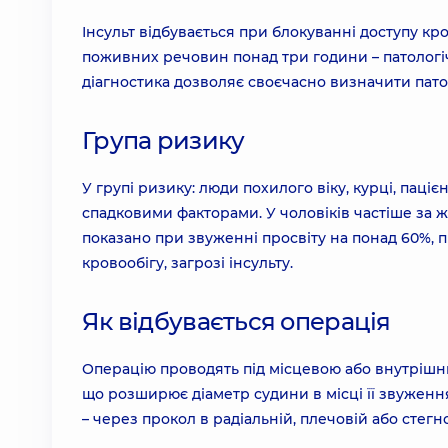
Інсульт відбувається при блокуванні доступу кро
поживних речовин понад три години – патологі
діагностика дозволяє своєчасно визначити пато
Група ризику
У групі ризику: люди похилого віку, курці, паціє
спадковими факторами. У чоловіків частіше за ж
показано при звуженні просвіту на понад 60%,
кровообігу, загрозі інсульту.
Як відбувається операція
Операцію проводять під місцевою або внутрішн
що розширює діаметр судини в місці її звужен
– через прокол в радіальній, плечовій або стегно