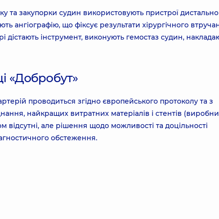
ку та закупорки судин використовують пристрої дистально
нують ангіографію, що фіксує результати хірургічного втруча
арі дістають інструмент, виконують гемостаз судин, наклада
ці «Добробут»
 артерій проводиться згідно європейського протоколу та з
ання, найкращих витратних матеріалів і стентів (виробн
м відсутні, але рішення щодо можливості та доцільності
іагностичного обстеження.