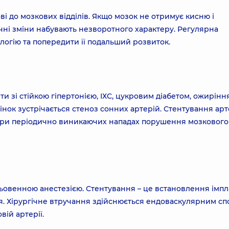
ві до мозкових відділів. Якщо мозок не отримує кисню і
чні зміни набувають незворотного характеру. Регулярна
логію та попередити її подальший розвиток.
нти зі стійкою гіпертонією, ІХС, цукровим діабетом, ожирінн
інок зустрічається стеноз сонних артерій. Стентування арт
 при періодично виникаючих нападах порушення мозкового
ьовенною анестезією. Стентування – це встановлення імпл
ня. Хірургічне втручання здійснюється ендоваскулярним с
вій артерії.