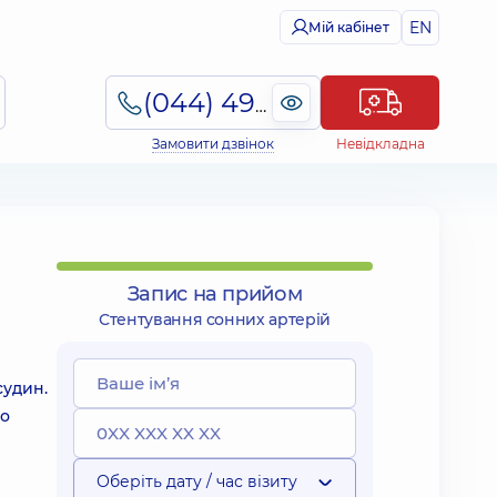
EN
Мій кабінет
(044) 495-2-888
Замовити дзвінок
Невідкладна
Запис на прийом
Стентування сонних артерій
судин.
до
Оберіть дату / час візиту