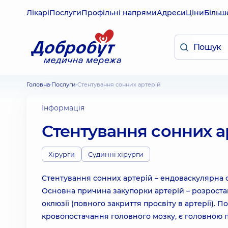
Лікарі
Послуги
Профільні напрями
Адреси
Ціни
Більш
Головна
Послуги
Стентування сонних артерій
Інформація
Стентування сонних а
Хірурги
Судинні хірурги
Стентування сонних артерій – ендоваскулярна о
Основна причина закупорки артерій – розроста
оклюзії (повного закриття просвіту в артерії). 
кровопостачання головного мозку, є головною 