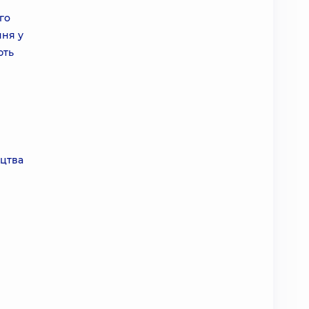
го
ння у
ють
ицтва