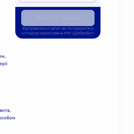
Запис на прийом
Відправляючи запит ви погоджуєтесь
з
Угодою користувача
ММ «Добробут»
ям,
ерії
анта,
пособом