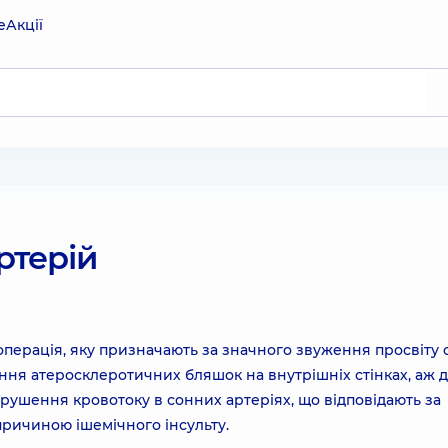
е
Акції
ртерій
перація, яку призначають за значного звуження просвіту 
ння атеросклеротичних бляшок на внутрішніх стінках, аж 
Порушення кровотоку в сонних артеріях, що відповідають за
причиною ішемічного інсульту.