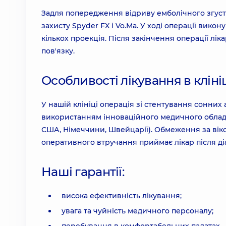
Задля попередження відриву емболічного згуст
захисту Spyder FX і Vo.Мa. У ході операції вико
кількох проекція. Після закінчення операції лік
пов'язку.
Особливості лікування в кліні
У нашій клініці операція зі стентування сонних
використанням інноваційного медичного обладн
США, Німеччини, Швейцарії). Обмеження за віко
оперативного втручання приймає лікар після д
Наші гарантії:
висока ефективність лікування;
увага та чуйність медичного персоналу;