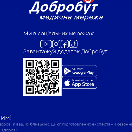
Ми в соціальних мережах:
Завантажуй додаток Добробут:
шим!
здоров`я ваших близьких. Цикл підготовлених експертами сезонн
 здорові!