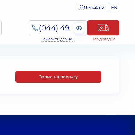
EN
Мій кабінет
(044) 495-2-888
Замовити дзвінок
Невідкладна
Запис на послугу