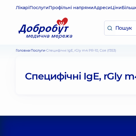
Лікарі
Послуги
Профільні напрями
Адреси
Ціни
Більш
Головна
Послуги
Специфічні IgE, rGly m4 PR-10, Соя (f353)
Специфічні IgE, rGly m4