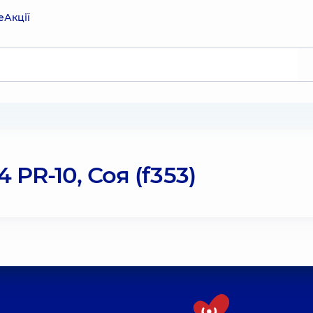
е
Акції
 PR-10, Соя (f353)