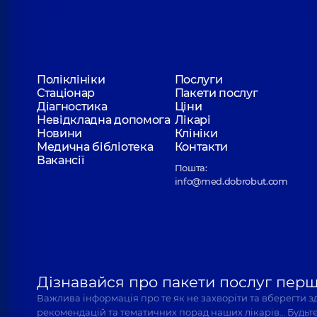
Поліклініки
Послуги
Стаціонар
Пакети послуг
Діагностика
Ціни
Невідкладна допомога
Лікарі
Новини
Клініки
Медична бібліотека
Контакти
Вакансії
Пошта:
info@med.dobrobut.com
Дізнавайся про пакети послуг пер
Важлива інформація про те як не захворіти та вберегти 
рекомендацій та тематичних порад наших лікарів… Будьте