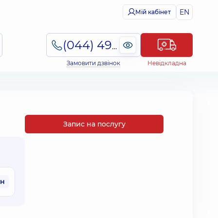
EN
Мій кабінет
(044) 495-2-888
Замовити дзвінок
Невідкладна
Запис на послугу
рн