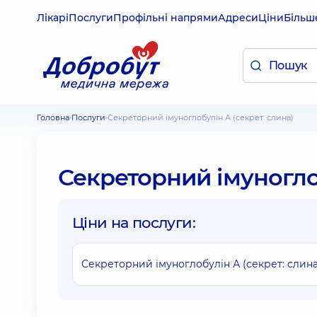
Лікарі
Послуги
Профільні напрями
Адреси
Ціни
Більш
Головна
Послуги
Секреторний імуноглобулін А (секрет: слина)
Секреторний імуноглоб
Ціни на послуги:
Секреторний імуноглобулін А (секрет: слина