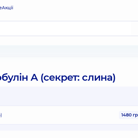
е
Акції
улін А (секрет: слина)
)
1480 г