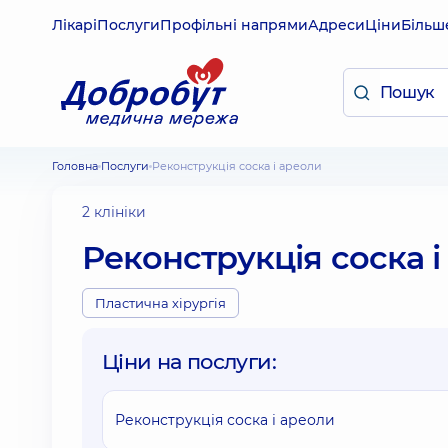
Лікарі
Послуги
Профільні напрями
Адреси
Ціни
Більш
Головна
Послуги
Реконструкція соска і ареоли
2 клініки
Реконструкція соска і
Пластична хірургія
Ціни на послуги:
Реконструкція соска і ареоли