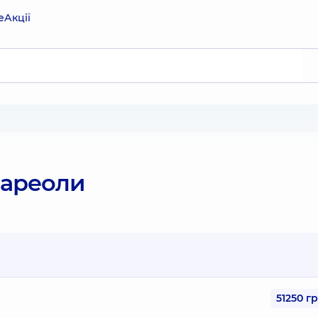
е
Акції
 ареоли
51250 г