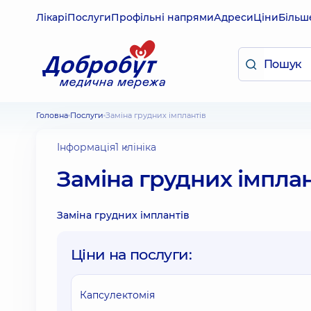
Лікарі
Послуги
Профільні напрями
Адреси
Ціни
Більш
Головна
Послуги
Заміна грудних імплантів
Інформація
1 клініка
Заміна грудних імплан
Заміна грудних імплантів
Ціни на послуги:
Капсулектомія