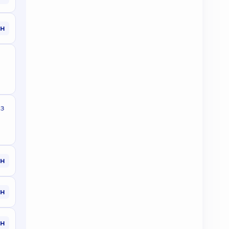
рн
яз
рн
рн
рн