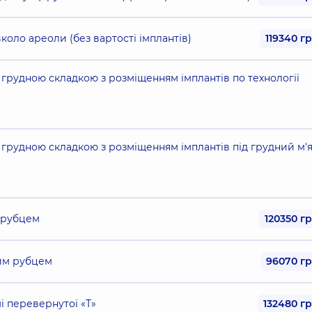
коло ареоли (без вартості імплантів)
119340 г
 грудною складкою з розміщенням імплантів по технології
 грудною складкою з розміщенням імплантів під грудний м'
 рубцем
120350 г
им рубцем
96070 г
 перевернутої «Т»
132480 г