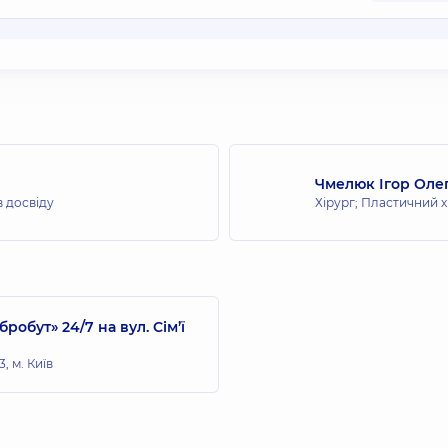
Чмелюк Ігор Оле
в досвіду
Хірург; Пластичний х
бут» 24/7 на вул. Сім’ї
, м. Київ