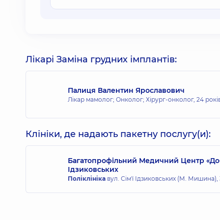
Лікарі Заміна грудних імплантів:
Палиця Валентин Ярославович
Лікар мамолог; Онколог; Хірург-онколог,
24 рокі
Клініки, де надають пакетну послугу(и):
Багатопрофільний Медичний Центр «Добро
Ідзиковських
Поліклініка
вул. Сім'ї Ідзиковських (М. Мишина), 3