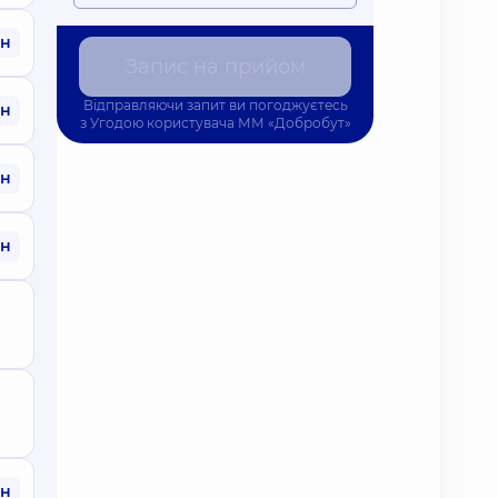
рн
Запис на прийом
Відправляючи запит ви погоджуєтесь
рн
з
Угодою користувача
ММ «Добробут»
рн
рн
рн