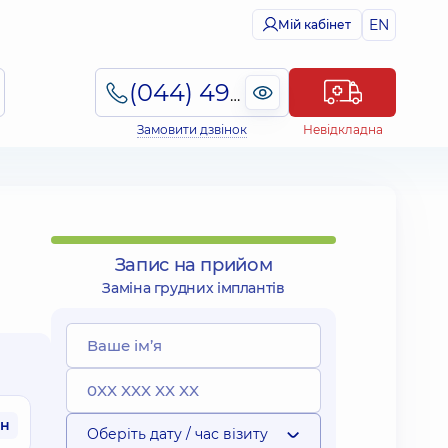
EN
Мій кабінет
(044) 495-2-888
Замовити дзвінок
Невідкладна
Запис на прийом
Заміна грудних імплантів
рн
Оберіть дату / час візиту