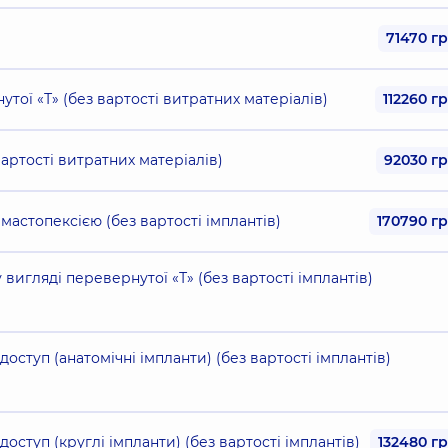
71470 г
тої «Т» (без вартості витратних матеріалів)
112260 г
артості витратних матеріалів)
92030 г
астопексією (без вартості імплантів)
170790 г
вигляді перевернутої «Т» (без вартості імплантів)
ступ (анатомічні імпланти) (без вартості імплантів)
ступ (круглі імпланти) (без вартості імплантів)
132480 г