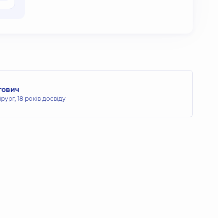
гович
ірург,
18 років досвіду