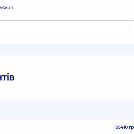
е
Акції
тів
65410 г