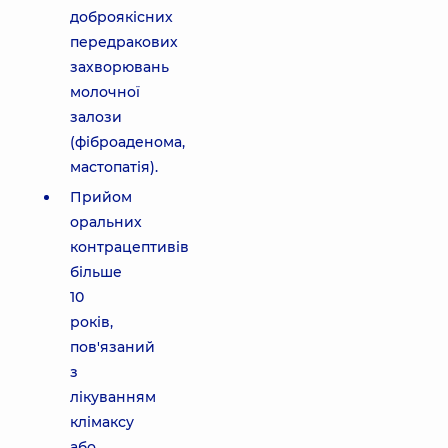
доброякісних
передракових
захворювань
молочної
залози
(фіброаденома,
мастопатія).
Прийом
оральних
контрацептивів
більше
10
років,
пов'язаний
з
лікуванням
клімаксу
або