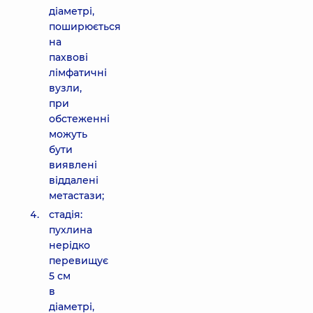
діаметрі,
поширюється
на
пахвові
лімфатичні
вузли,
при
обстеженні
можуть
бути
виявлені
віддалені
метастази;
стадія:
пухлина
нерідко
перевищує
5 см
в
діаметрі,