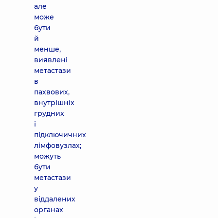
але
може
бути
й
менше,
виявлені
метастази
в
пахвових,
внутрішніх
грудних
і
підключичних
лімфовузлах;
можуть
бути
метастази
у
віддалених
органах