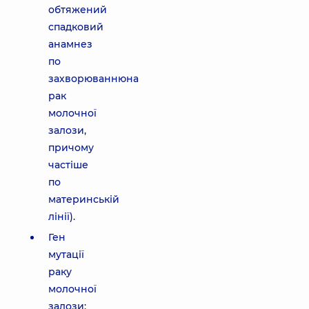
обтяжений
спадковий
анамнез
по
захворюваннюна
рак
молочної
залози,
причому
частіше
по
материнській
лінії).
Ген
мутації
раку
молочної
залози: