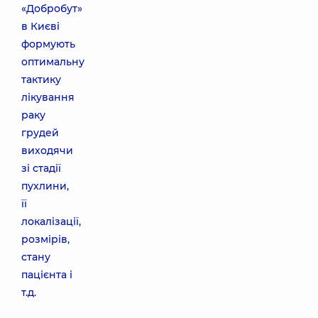
«Добробут»
в Києві
формують
оптимальну
тактику
лікування
раку
грудей
виходячи
зі стадії
пухлини,
її
локалізації,
розмірів,
стану
пацієнта і
т.д.