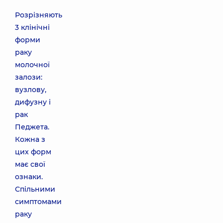
Розрізняють
3 клінічні
форми
раку
молочної
залози:
вузлову,
дифузну і
рак
Педжета.
Кожна з
цих форм
має свої
ознаки.
Спільними
симптомами
раку