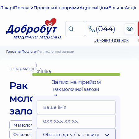
Лікарі
Послуги
Профільні напрями
Адреси
Ціни
Більше
Акції
(044) 495-2-888
Замовити дзвінок
Головна
Послуги
Рак молочної залози
1
Інформація
клініка
Запис на прийом
Рак
Рак молочної залози
молочної
залози
Мамологи
Онкологи
Оберіть дату / час візиту