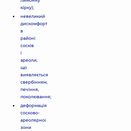
лимонну
кірку);
невеликий
дискомфорт
в
районі
сосків
і
ареоли,
що
виявляється
свербінням,
печіння,
поколювання;
деформація
сосково-
ареолярної
зони