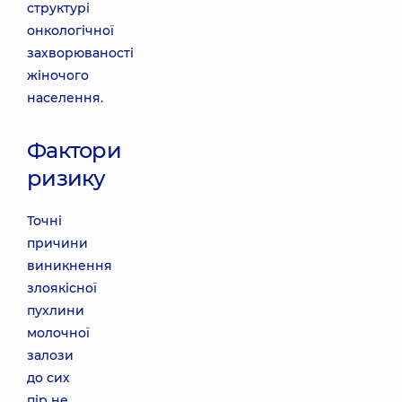
структурі
онкологічної
захворюваності
жіночого
населення.
Фактори
ризику
Точні
причини
виникнення
злоякісної
пухлини
молочної
залози
до сих
пір не