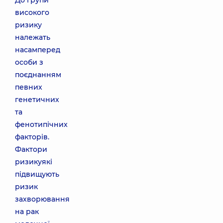
До групи
високого
ризику
належать
насамперед
особи з
поєднанням
певних
генетичних
та
фенотипічних
факторів.
Фактори
ризикуякі
підвищують
ризик
захворювання
на рак