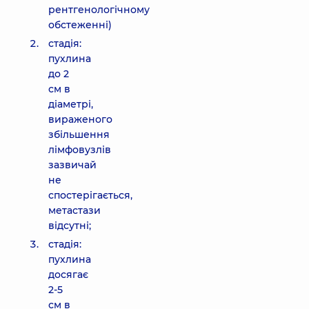
рентгенологічному
обстеженні)
стадія:
пухлина
до 2
см в
діаметрі,
вираженого
збільшення
лімфовузлів
зазвичай
не
спостерігається,
метастази
відсутні;
стадія:
пухлина
досягає
2-5
см в