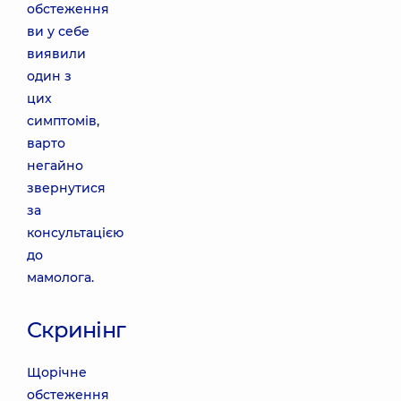
обстеження
ви у себе
виявили
один з
цих
симптомів,
варто
негайно
звернутися
за
консультацією
до
мамолога.
Cкринінг
Щорічне
обстеження