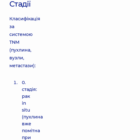
Cтадії
Класифікація
за
системою
TNM
(пухлина,
вузли,
метастази):
0.
стадія:
рак
in
situ
(пухлина
вже
помітна
при