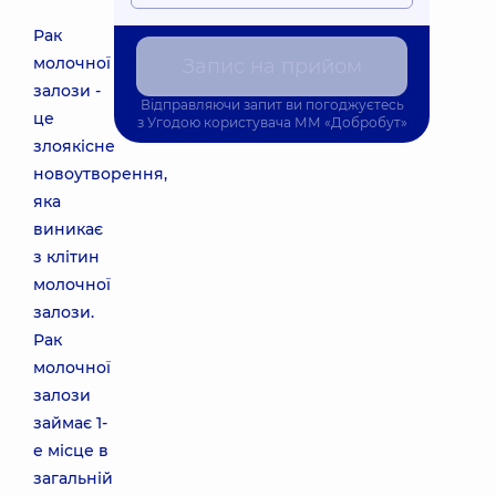
Рак
молочної
Запис на прийом
залози -
Відправляючи запит ви погоджуєтесь
це
з
Угодою користувача
ММ «Добробут»
злоякісне
новоутворення,
яка
виникає
з клітин
молочної
залози.
Рак
молочної
залози
займає 1-
е місце в
загальній