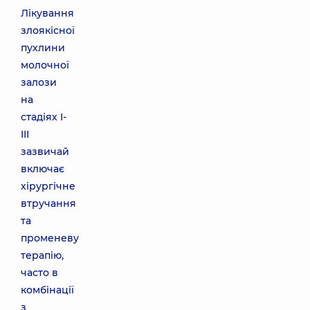
Лікування
злоякісної
пухлини
молочної
залози
на
стадіях I-
III
зазвичай
включає
хірургічне
втручання
та
променеву
терапію,
часто в
комбінації
з