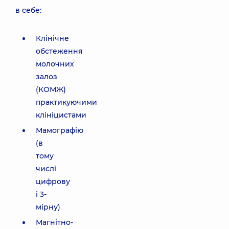
в себе:
Клінічне
обстеження
молочних
залоз
(КОМЖ)
практикуючими
клініцистами
Мамографію
(в
тому
числі
цифрову
і 3-
мірну)
Магнітно-