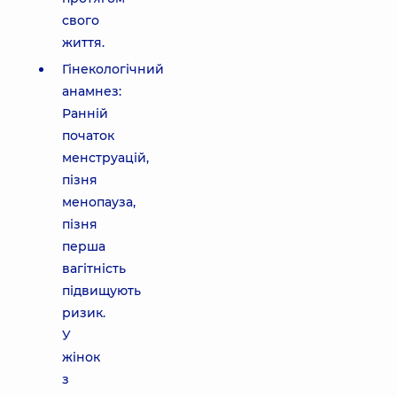
свого
життя.
Гінекологічний
анамнез:
Ранній
початок
менструацій,
пізня
менопауза,
пізня
перша
вагітність
підвищують
ризик.
У
жінок
з