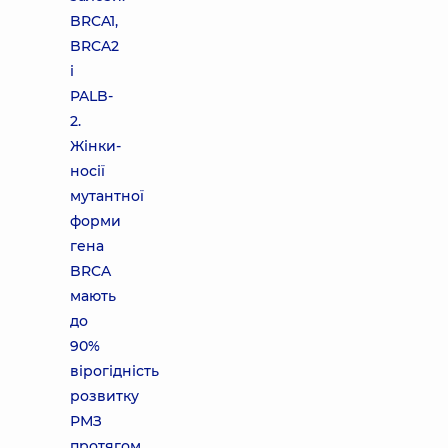
BRCA1,
BRCA2
і
PALB-
2.
Жінки-
носії
мутантної
форми
гена
BRCA
мають
до
90%
вірогідність
розвитку
РМЗ
протягом