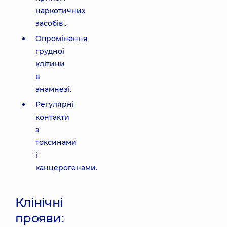
наркотичних
засобів..
Опромінення
грудної
клітини
в
анамнезі.
Регулярні
контакти
з
токсинами
і
канцерогенами.
Клінічні
прояви: