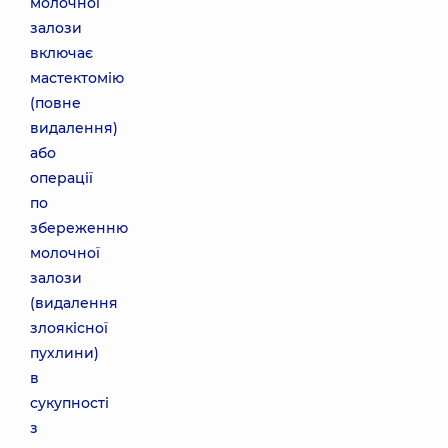
молочної
залози
включає
мастектомію
(повне
видалення)
або
операції
по
збереженню
молочної
залози
(видалення
злоякісної
пухлини)
в
сукупності
з