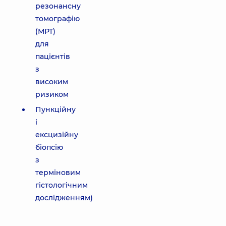
резонансну
томографію
(МРТ)
для
пацієнтів
з
високим
ризиком
Пункційну
і
ексцизійну
біопсію
з
терміновим
гістологічним
дослідженням)