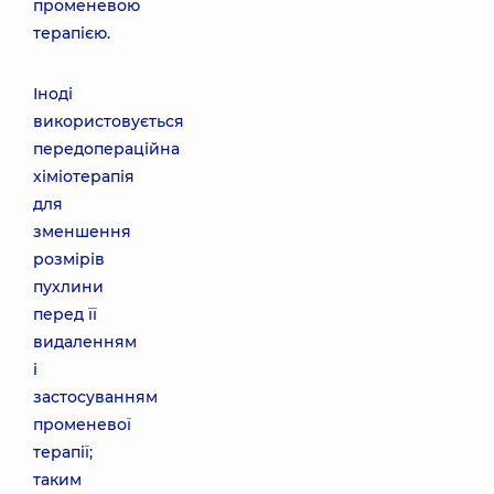
променевою
терапією.
Іноді
використовується
передопераційна
хіміотерапія
для
зменшення
розмірів
пухлини
перед її
видаленням
і
застосуванням
променевої
терапії;
таким