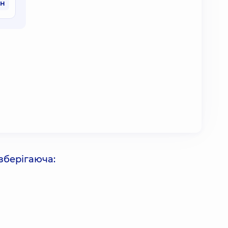
рн
зберігаюча: