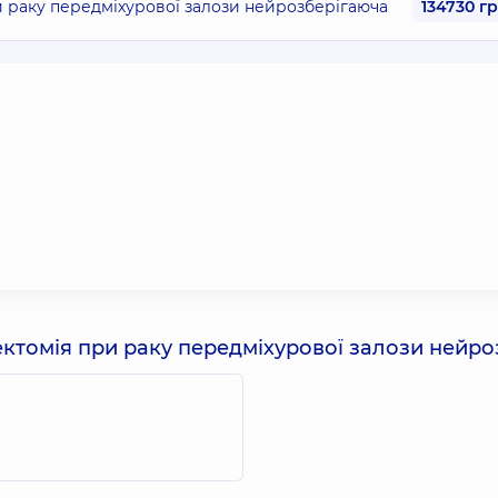
 раку передміхурової залози нейрозберігаюча
134730 г
ктомія при раку передміхурової залози нейро