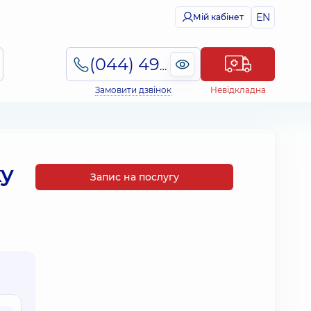
EN
Мій кабінет
(044) 495-2-888
Замовити дзвінок
Невідкладна
ку
Запис на послугу