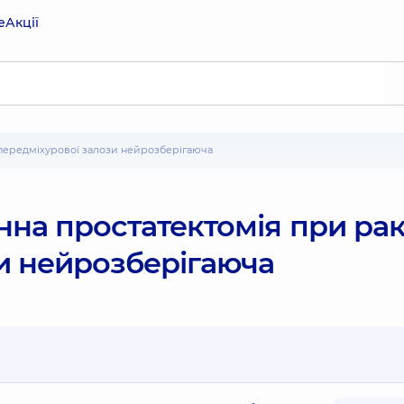
е
Акції
 передміхурової залози нейрозберігаюча
на простатектомія при ра
и нейрозберігаюча