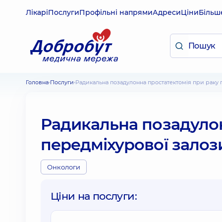
Лікарі
Послуги
Профільні напрями
Адреси
Ціни
Більш
Головна
Послуги
Радикальна позадулонна простатектомія при раку
Радикальна позадулон
передміхурової залоз
Онкологи
Ціни на послуги: