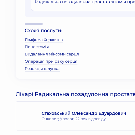
Радикальна позадулонна простатектомія при
Схожі послуги:
Лімфома Ходжкіна
Пенектомія
Видалення міксоми серця
Операція при раку серця
Резекція шлунка
Лікарі Радикальна позадулонна простате
Стаховський Олександр Едуардович
Онколог; Уролог,
22 років досвіду