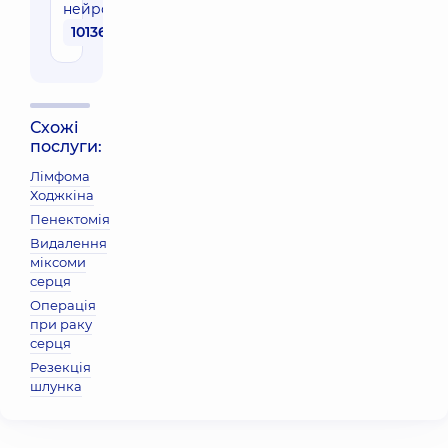
нейрозберігаюча
101360 грн
Схожі
послуги:
Лімфома
Ходжкіна
Пенектомія
Видалення
міксоми
серця
Операція
при раку
серця
Резекція
шлунка