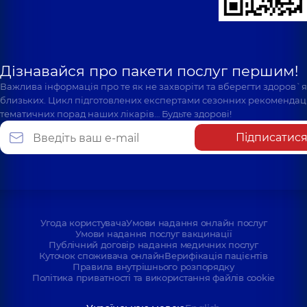
Дізнавайся про пакети послуг першим!
Важлива інформація про те як не захворіти та вберегти здоров`
близьких. Цикл підготовлених експертами сезонних рекомендаці
тематичних порад наших лікарів… Будьте здорові!
Підписатис
Угода користувача
Умови надання онлайн послуг
Умови надання послуг вакцинації
Публічний договір надання медичних послуг
Куточок споживача онлайн
Верифікація пацієнтів
Правила внутрішнього розпорядку
Політика приватності та використання файлів cookie