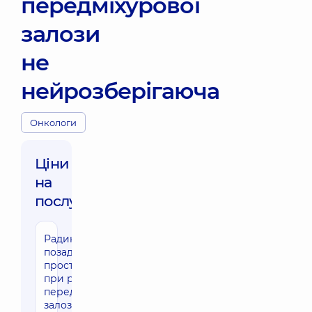
передміхурової
залози
не
нейрозберігаюча
Онкологи
Ціни
на
послуги:
Радикальна
позадулонна
простатектомія
при раку
передміхурової
залози не