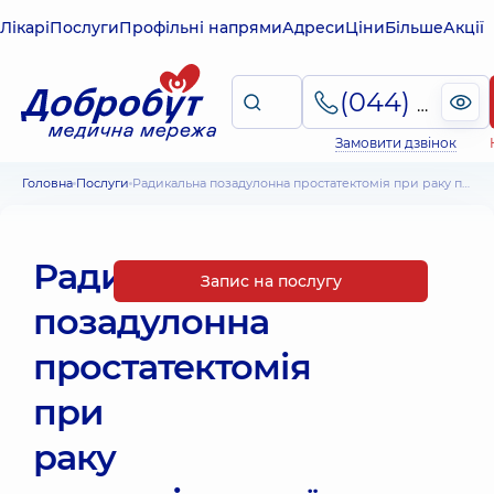
Лікарі
Послуги
Профільні напрями
Адреси
Ціни
Більше
Акції
(044) 495-2-888
Замовити дзвінок
Головна
Послуги
Радикальна позадулонна простатектомія при раку передміхурової залози не нейрозберігаюча
Радикальна
Запис на послугу
позадулонна
простатектомія
при
раку