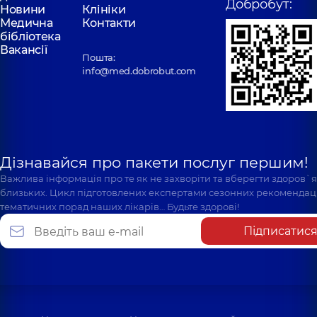
Добробут:
Новини
Клініки
Медична
Контакти
бібліотека
Вакансії
Пошта:
info@med.dobrobut.com
Дізнавайся про пакети послуг першим!
Важлива інформація про те як не захворіти та вберегти здоров`
близьких. Цикл підготовлених експертами сезонних рекомендаці
тематичних порад наших лікарів… Будьте здорові!
Підписатис