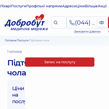
Лікарі
Послуги
Профільні напрями
Адреси
Ціни
Більше
Акції
(044) 495-2-888
Замовити дзвінок
Головна
Послуги
Підтяжка чола
1 клініка
Підтяжка
Запис на послугу
чола
Ціни
на
послуги: