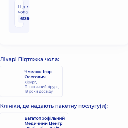
Підтяжка
чола
61360 грн
Лікарі Підтяжка чола:
Чмелюк Ігор
Олегович
Хірург;
Пластичний хірург,
18 років досвіду
Клініки, де надають пакетну послугу(и):
Багатопрофільний
Медичний Центр