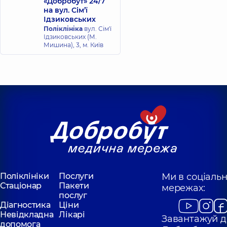
«Добробут» 24/7
на вул. Сім’ї
Ідзиковських
Поліклініка
вул. Сім'ї
Ідзиковських (М.
Мишина), 3, м. Київ
Поліклініки
Послуги
Ми в соціаль
Стаціонар
Пакети
мережах:
послуг
Діагностика
Ціни
Невідкладна
Лікарі
Завантажуй д
допомога