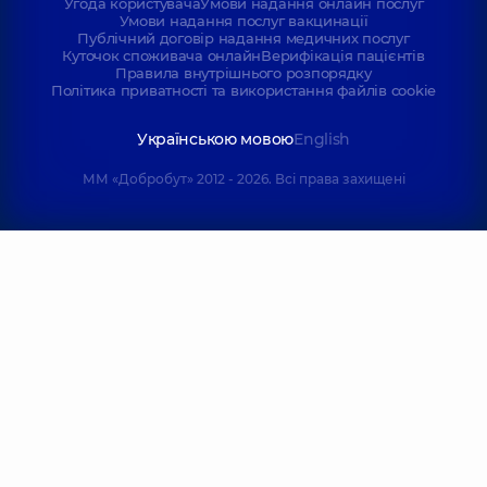
Угода користувача
Умови надання онлайн послуг
Умови надання послуг вакцинації
Публічний договір надання медичних послуг
Куточок споживача онлайн
Верифікація пацієнтів
Правила внутрішнього розпорядку
Політика приватності та використання файлів cookie
Українською мовою
English
ММ «Добробут» 2012 - 2026. Всі права захищені