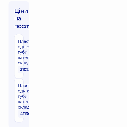
Ціни
на
послуги:
Пластика
однієї
губи 1
категорії
складності
31020 грн
Пластика
однієї
губи 2
категорії
складності
41130 грн