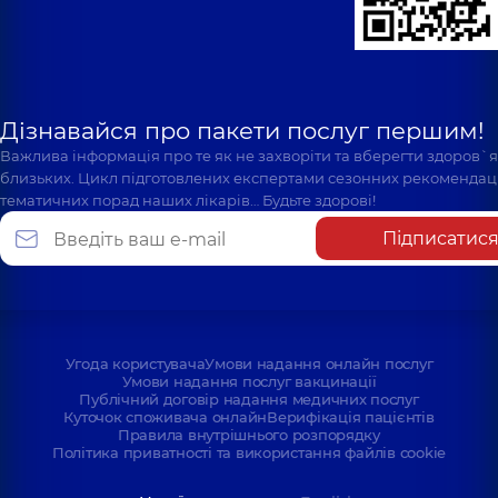
Дізнавайся про пакети послуг першим!
Важлива інформація про те як не захворіти та вберегти здоров`
близьких. Цикл підготовлених експертами сезонних рекомендаці
тематичних порад наших лікарів… Будьте здорові!
Підписатис
Угода користувача
Умови надання онлайн послуг
Умови надання послуг вакцинації
Публічний договір надання медичних послуг
Куточок споживача онлайн
Верифікація пацієнтів
Правила внутрішнього розпорядку
Політика приватності та використання файлів cookie