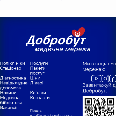
Поліклініки
Послуги
Ми в соціаль
Стаціонар
Пакети
мережах:
послуг
Діагностика
Ціни
Невідкладна
Лікарі
Завантажуй д
допомога
Добробут:
Новини
Клініки
Медична
Контакти
бібліотека
Вакансії
Пошта:
info@med.dobrobut.com