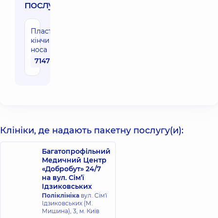
послуги:
Пластика
кінчика
носа
71470 грн
Клініки, де надають пакетну послугу(и):
Багатопрофільний
Медичний Центр
«Добробут» 24/7
на вул. Сім’ї
Ідзиковських
Поліклініка
вул. Сім'ї
Ідзиковських (М.
Мишина), 3, м. Київ