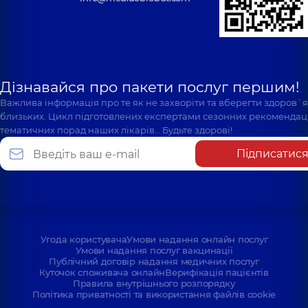
Дізнавайся про пакети послуг першим!
Важлива інформація про те як не захворіти та вберегти здоров`
близьких. Цикл підготовлених експертами сезонних рекомендаці
тематичних порад наших лікарів… Будьте здорові!
Підписатис
Угода користувача
Умови надання онлайн послуг
Умови надання послуг вакцинації
Публічний договір надання медичних послуг
Куточок споживача онлайн
Верифікація пацієнтів
Правила внутрішнього розпорядку
Політика приватності та використання файлів cookie