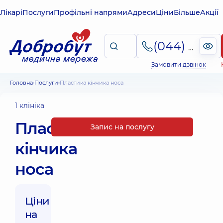
Лікарі
Послуги
Профільні напрями
Адреси
Ціни
Більше
Акції
(044) 495-2-888
Замовити дзвінок
Головна
Послуги
Пластика кінчика носа
1 клініка
Пластика
Запис на послугу
кінчика
носа
Ціни
на