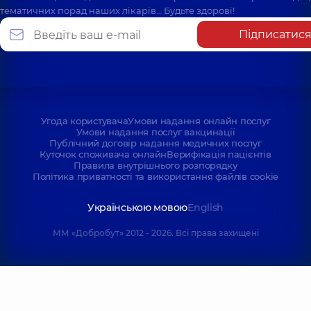
тематичних порад наших лікарів… Будьте здорові!
Підписатис
Угода користувача
Умови надання онлайн послуг
Умови надання послуг вакцинації
Публічний договір надання медичних послуг
Куточок споживача онлайн
Верифікація пацієнтів
Правила внутрішнього розпорядку
Політика приватності та використання файлів cookie
Українською мовою
English
ММ «Добробут» 2012 - 2026. Всі права захищені