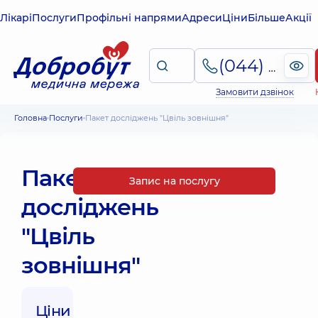
Лікарі
Послуги
Профільні напрями
Адреси
Ціни
Більше
Акції
(044) 495-2-888
Замовити дзвінок
Головна
Послуги
Пакет досліджень "Цвіль зовнішня"
Пакет
Запис на послугу
досліджень
"Цвіль
зовнішня"
Ціни