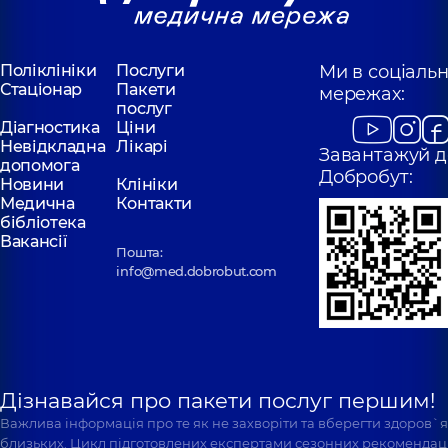
Поліклініки
Послуги
Ми в соціаль
Стаціонар
Пакети
мережах:
послуг
Діагностика
Ціни
Невідкладна
Лікарі
Завантажуй д
допомога
Добробут:
Новини
Клініки
Медична
Контакти
бібліотека
Вакансії
Пошта:
info@med.dobrobut.com
Дізнавайся про пакети послуг першим!
Важлива інформація про те як не захворіти та вберегти здоров`
близьких. Цикл підготовлених експертами сезонних рекомендаці