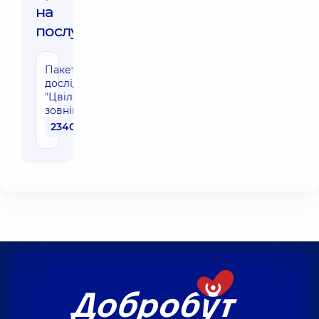
на
послуги:
Пакет
досліджень
"Цвіль
зовнішня"
2340 грн