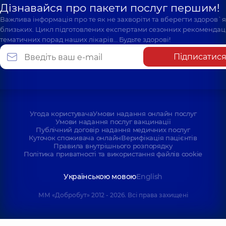
Дізнавайся про пакети послуг першим!
Важлива інформація про те як не захворіти та вберегти здоров`
близьких. Цикл підготовлених експертами сезонних рекомендаці
тематичних порад наших лікарів… Будьте здорові!
Підписатис
Угода користувача
Умови надання онлайн послуг
Умови надання послуг вакцинації
Публічний договір надання медичних послуг
Куточок споживача онлайн
Верифікація пацієнтів
Правила внутрішнього розпорядку
Політика приватності та використання файлів cookie
Українською мовою
English
ММ «Добробут» 2012 - 2026. Всі права захищені